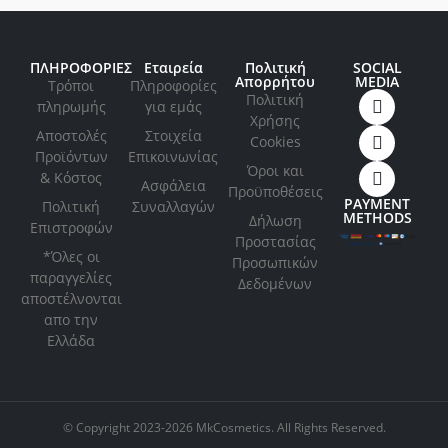
ΠΛΗΡΟΦΟΡΙΕΣ
Εταιρεία
Πολιτική
SOCIAL
Απορρήτου
MEDIA
Τρόποι
Πληροφορίες
Πολιτική
πληρωμής
για εμάς
Xρήσης
Αποστολές
Στοιχεία
Cookies
Προϊόντων
Επικοινωνίας
Όροι και
& Κόστος
Ασφάλεια
Προϋποθέσεις
PAYMENT
Πολιτική
Συναλλαγών
METHODS
Δήλωση
Επιστροφών
Προστασίας
*Όλες οι
Προσωπικών
παραγγελίες
Δεδομένων
αποστέλνονται
απο την
Ελλάδα
© Copyright 2023-2026 MkCosmetics. All Rights Reserved.