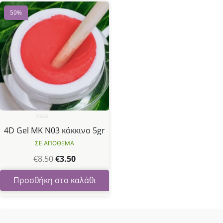
59%
Βαθμολογήθηκε
4D Gel MK N03 κόκκινο 5gr
με
0
ΣΕ ΑΠΟΘΕΜΑ
από
5
€
8.50
€
3.50
Προσθήκη στο καλάθι