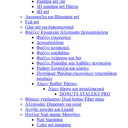
Painting gel 5gr
3D painting gel Πάστα
4D gel
Ακουαρέλα και Blooming gel
Foil gel
Glue gel για διακοσμητικά
Φρέζες/ Εργαλεία/ Αξεσουάρ/ Δειγματολόγια
Φρέζες επωνυχίων
Δειγματολόγια
Φρέζες κεραμικές
Φρέζες καρβιδίου
Φρέζες λείανσης και Set
Φρέζες,Pododisc και Λαβίδες πεντικιούρ
Pusher/ Εργαλέια και κόφτες
Πενσάκια/ Ψαλίδια επωνυχίων/ τσιμπιδάκια
φρυδιών
Λίμες/ Buffer/ Ράσπες
Λίμες βάσης και ανταλλακτικά
DONUTS STALEKS PRO
Φόρμες χτισίματος/ Dual forms/ Fiber glass
Αξεσουάρ/ Dispenser για υγρά
Acrylic powder και Liquid
Πινέλα/ Nail stamp/ Μαγνήτες
Nail Stamping
Color gel stamping