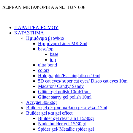
Μετάβαση
ΔΩΡΕΑΝ ΜΕΤΑΦΟΡΙΚΑ ΑΝΩ ΤΩΝ 60€
στο
περιεχόμενο
ΠΑΡΑΓΓΕΛΙΕΣ ΜΟΥ
ΚΑΤΑΣΤΗΜΑ
Ημιμόνιμα βερνίκια
Ημιμόνιμα Liner ΜΚ 8ml
base/top
base
top
ultra bond
colors
Holographic/Flashing disco 10ml
5D cat eyes/ super cat eyes/ Disco cat eyes 10m
Macaron/ Candy/ Sandy
Glitter gel polish 10ml/15ml
Glitter starry gel polish 10ml
Acrygel 30/60gr
Builder gel σε μπουκαλάκι με πινέλο 17ml
Builder gel και gel effect
Builder gel clear 3in1 15/30gr
Nude builder gel 15/30grl
Spider gel/ Metallic spider gel