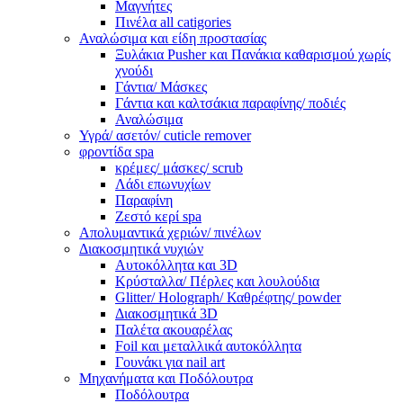
Μαγνήτες
Πινέλα all catigories
Αναλώσιμα και είδη προστασίας
Ξυλάκια Pusher και Πανάκια καθαρισμού χωρίς
χνούδι
Γάντια/ Μάσκες
Γάντια και καλτσάκια παραφίνης/ ποδιές
Αναλώσιμα
Υγρά/ ασετόν/ cuticle remover
φροντίδα spa
κρέμες/ μάσκες/ scrub
Λάδι επωνυχίων
Παραφίνη
Ζεστό κερί spa
Απολυμαντικά χεριών/ πινέλων
Διακοσμητικά νυχιών
Αυτοκόλλητα και 3D
Κρύσταλλα/ Πέρλες και λουλούδια
Glitter/ Holograph/ Καθρέφτης/ powder
Διακοσμητικά 3D
Παλέτα ακουαρέλας
Foil και μεταλλικά αυτοκόλλητα
Γουνάκι για nail art
Μηχανήματα και Ποδόλουτρα
Ποδόλουτρα