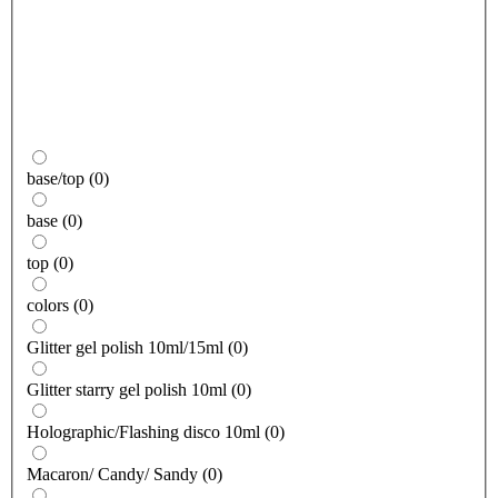
base/top
(
0
)
base
(
0
)
top
(
0
)
colors
(
0
)
Glitter gel polish 10ml/15ml
(
0
)
Glitter starry gel polish 10ml
(
0
)
Holographic/Flashing disco 10ml
(
0
)
Macaron/ Candy/ Sandy
(
0
)