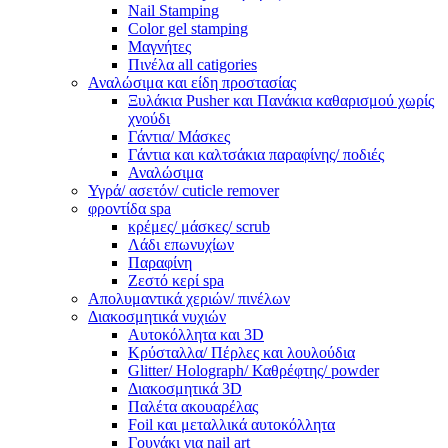
Nail Stamping
Color gel stamping
Μαγνήτες
Πινέλα all catigories
Αναλώσιμα και είδη προστασίας
Ξυλάκια Pusher και Πανάκια καθαρισμού χωρίς
χνούδι
Γάντια/ Μάσκες
Γάντια και καλτσάκια παραφίνης/ ποδιές
Αναλώσιμα
Υγρά/ ασετόν/ cuticle remover
φροντίδα spa
κρέμες/ μάσκες/ scrub
Λάδι επωνυχίων
Παραφίνη
Ζεστό κερί spa
Απολυμαντικά χεριών/ πινέλων
Διακοσμητικά νυχιών
Αυτοκόλλητα και 3D
Κρύσταλλα/ Πέρλες και λουλούδια
Glitter/ Holograph/ Καθρέφτης/ powder
Διακοσμητικά 3D
Παλέτα ακουαρέλας
Foil και μεταλλικά αυτοκόλλητα
Γουνάκι για nail art