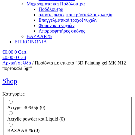
Μηχανήματα και Ποδόλουτρα
Ποδόλουτρα
αποστειρωτές και κρύσταλλοι χαλαζία
Επαγγελματικοί τροχοί νυχιών
Φουρνάκια νυχιών
Απορροφητήρες σκόνης
BAZAAR %
ΕΠΙΚΟΙΝΩΝΙΑ
€
0.00
0
Cart
€
0.00
0
Cart
Αρχική σελίδα
/ Προϊόντα με ετικέτα “3D Painting gel MK N12
πορτοκαλί 5gr”
Shop
Κατηγορίες
Acrygel 30/60gr
(
0
)
Acrylic powder και Liquid
(
0
)
BAZAAR %
(
0
)