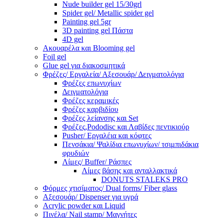
Nude builder gel 15/30grl
Spider gel/ Metallic spider gel
Painting gel 5gr
3D painting gel Πάστα
4D gel
Ακουαρέλα και Blooming gel
Foil gel
Glue gel για διακοσμητικά
Φρέζες/ Εργαλεία/ Αξεσουάρ/ Δειγματολόγια
Φρέζες επωνυχίων
Δειγματολόγια
Φρέζες κεραμικές
Φρέζες καρβιδίου
Φρέζες λείανσης και Set
Φρέζες,Pododisc και Λαβίδες πεντικιούρ
Pusher/ Εργαλέια και κόφτες
Πενσάκια/ Ψαλίδια επωνυχίων/ τσιμπιδάκια
φρυδιών
Λίμες/ Buffer/ Ράσπες
Λίμες βάσης και ανταλλακτικά
DONUTS STALEKS PRO
Φόρμες χτισίματος/ Dual forms/ Fiber glass
Αξεσουάρ/ Dispenser για υγρά
Acrylic powder και Liquid
Πινέλα/ Nail stamp/ Μαγνήτες