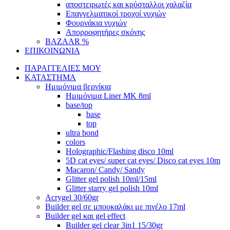
αποστειρωτές και κρύσταλλοι χαλαζία
Επαγγελματικοί τροχοί νυχιών
Φουρνάκια νυχιών
Απορροφητήρες σκόνης
BAZAAR %
ΕΠΙΚΟΙΝΩΝΙΑ
ΠΑΡΑΓΓΕΛΙΕΣ ΜΟΥ
ΚΑΤΑΣΤΗΜΑ
Ημιμόνιμα βερνίκια
Ημιμόνιμα Liner ΜΚ 8ml
base/top
base
top
ultra bond
colors
Holographic/Flashing disco 10ml
5D cat eyes/ super cat eyes/ Disco cat eyes 10m
Macaron/ Candy/ Sandy
Glitter gel polish 10ml/15ml
Glitter starry gel polish 10ml
Acrygel 30/60gr
Builder gel σε μπουκαλάκι με πινέλο 17ml
Builder gel και gel effect
Builder gel clear 3in1 15/30gr