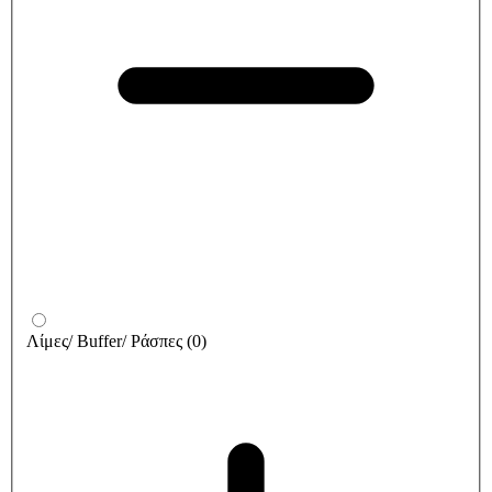
Λίμες/ Buffer/ Ράσπες
(
0
)