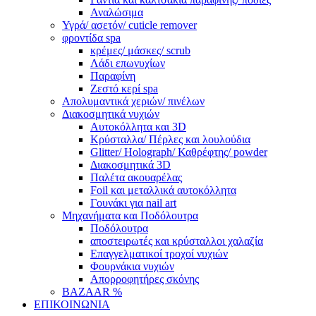
Αναλώσιμα
Υγρά/ ασετόν/ cuticle remover
φροντίδα spa
κρέμες/ μάσκες/ scrub
Λάδι επωνυχίων
Παραφίνη
Ζεστό κερί spa
Απολυμαντικά χεριών/ πινέλων
Διακοσμητικά νυχιών
Αυτοκόλλητα και 3D
Κρύσταλλα/ Πέρλες και λουλούδια
Glitter/ Holograph/ Καθρέφτης/ powder
Διακοσμητικά 3D
Παλέτα ακουαρέλας
Foil και μεταλλικά αυτοκόλλητα
Γουνάκι για nail art
Μηχανήματα και Ποδόλουτρα
Ποδόλουτρα
αποστειρωτές και κρύσταλλοι χαλαζία
Επαγγελματικοί τροχοί νυχιών
Φουρνάκια νυχιών
Απορροφητήρες σκόνης
BAZAAR %
ΕΠΙΚΟΙΝΩΝΙΑ