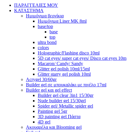
ΠΑΡΑΓΓΕΛΙΕΣ ΜΟΥ
ΚΑΤΑΣΤΗΜΑ
Ημιμόνιμα βερνίκια
Ημιμόνιμα Liner ΜΚ 8ml
base/top
base
top
ultra bond
colors
Holographic/Flashing disco 10ml
5D cat eyes/ super cat eyes/ Disco cat eyes 10m
Macaron/ Candy/ Sandy
Glitter gel polish 10ml/15ml
Glitter starry gel polish 10ml
Acrygel 30/60gr
Builder gel σε μπουκαλάκι με πινέλο 17ml
Builder gel και gel effect
Builder gel clear 3in1 15/30gr
Nude builder gel 15/30grl
Spider gel/ Metallic spider gel
Painting gel 5gr
3D painting gel Πάστα
4D gel
Ακουαρέλα και Blooming gel