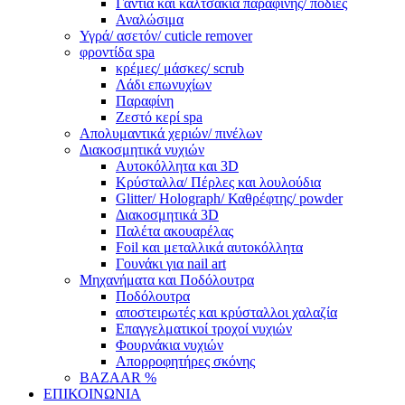
Γάντια και καλτσάκια παραφίνης/ ποδιές
Αναλώσιμα
Υγρά/ ασετόν/ cuticle remover
φροντίδα spa
κρέμες/ μάσκες/ scrub
Λάδι επωνυχίων
Παραφίνη
Ζεστό κερί spa
Απολυμαντικά χεριών/ πινέλων
Διακοσμητικά νυχιών
Αυτοκόλλητα και 3D
Κρύσταλλα/ Πέρλες και λουλούδια
Glitter/ Holograph/ Καθρέφτης/ powder
Διακοσμητικά 3D
Παλέτα ακουαρέλας
Foil και μεταλλικά αυτοκόλλητα
Γουνάκι για nail art
Μηχανήματα και Ποδόλουτρα
Ποδόλουτρα
αποστειρωτές και κρύσταλλοι χαλαζία
Επαγγελματικοί τροχοί νυχιών
Φουρνάκια νυχιών
Απορροφητήρες σκόνης
BAZAAR %
ΕΠΙΚΟΙΝΩΝΙΑ