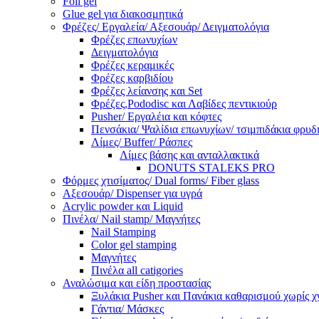
Foil gel
Glue gel για διακοσμητικά
Φρέζες/ Εργαλεία/ Αξεσουάρ/ Δειγματολόγια
Φρέζες επωνυχίων
Δειγματολόγια
Φρέζες κεραμικές
Φρέζες καρβιδίου
Φρέζες λείανσης και Set
Φρέζες,Pododisc και Λαβίδες πεντικιούρ
Pusher/ Εργαλέια και κόφτες
Πενσάκια/ Ψαλίδια επωνυχίων/ τσιμπιδάκια φρυδ
Λίμες/ Buffer/ Ράσπες
Λίμες βάσης και ανταλλακτικά
DONUTS STALEKS PRO
Φόρμες χτισίματος/ Dual forms/ Fiber glass
Αξεσουάρ/ Dispenser για υγρά
Acrylic powder και Liquid
Πινέλα/ Nail stamp/ Μαγνήτες
Nail Stamping
Color gel stamping
Μαγνήτες
Πινέλα all catigories
Αναλώσιμα και είδη προστασίας
Ξυλάκια Pusher και Πανάκια καθαρισμού χωρίς χ
Γάντια/ Μάσκες