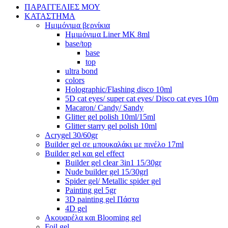
ΠΑΡΑΓΓΕΛΙΕΣ ΜΟΥ
ΚΑΤΑΣΤΗΜΑ
Ημιμόνιμα βερνίκια
Ημιμόνιμα Liner ΜΚ 8ml
base/top
base
top
ultra bond
colors
Holographic/Flashing disco 10ml
5D cat eyes/ super cat eyes/ Disco cat eyes 10m
Macaron/ Candy/ Sandy
Glitter gel polish 10ml/15ml
Glitter starry gel polish 10ml
Acrygel 30/60gr
Builder gel σε μπουκαλάκι με πινέλο 17ml
Builder gel και gel effect
Builder gel clear 3in1 15/30gr
Nude builder gel 15/30grl
Spider gel/ Metallic spider gel
Painting gel 5gr
3D painting gel Πάστα
4D gel
Ακουαρέλα και Blooming gel
Foil gel