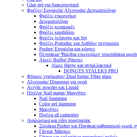
Glue gel για διακοσμητικά
Φρέζες/ Εργαλεία/ Αξεσουάρ/ Δειγματολόγια
Φρέζες επωνυχίων
Δειγματολόγια
Φρέζες κεραμικές
Φρέζες καρβιδίου
Φρέζες λείανσης και Set
Φρέζες,Pododisc και Λαβίδες πεντικιούρ
Pusher/ Εργαλέια και κόφτες
Πενσάκια/ Ψαλίδια επωνυχίων/ τσιμπιδάκια φρυδ
Λίμες/ Buffer/ Ράσπες
Λίμες βάσης και ανταλλακτικά
DONUTS STALEKS PRO
Φόρμες χτισίματος/ Dual forms/ Fiber glass
Αξεσουάρ/ Dispenser για υγρά
Acrylic powder και Liquid
Πινέλα/ Nail stamp/ Μαγνήτες
Nail Stamping
Color gel stamping
Μαγνήτες
Πινέλα all catigories
Αναλώσιμα και είδη προστασίας
Ξυλάκια Pusher και Πανάκια καθαρισμού χωρίς χ
Γάντια/ Μάσκες
Γάντια και καλτσάκια παραφίνης/ ποδιές