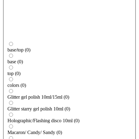
base/top
(
0
)
base
(
0
)
top
(
0
)
colors
(
0
)
Glitter gel polish 10ml/15ml
(
0
)
Glitter starry gel polish 10ml
(
0
)
Holographic/Flashing disco 10ml
(
0
)
Macaron/ Candy/ Sandy
(
0
)