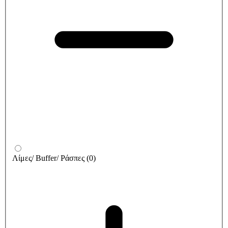
Λίμες/ Buffer/ Ράσπες
(
0
)