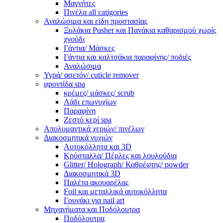
Μαγνήτες
Πινέλα all catigories
Αναλώσιμα και είδη προστασίας
Ξυλάκια Pusher και Πανάκια καθαρισμού χωρίς
χνούδι
Γάντια/ Μάσκες
Γάντια και καλτσάκια παραφίνης/ ποδιές
Αναλώσιμα
Υγρά/ ασετόν/ cuticle remover
φροντίδα spa
κρέμες/ μάσκες/ scrub
Λάδι επωνυχίων
Παραφίνη
Ζεστό κερί spa
Απολυμαντικά χεριών/ πινέλων
Διακοσμητικά νυχιών
Αυτοκόλλητα και 3D
Κρύσταλλα/ Πέρλες και λουλούδια
Glitter/ Holograph/ Καθρέφτης/ powder
Διακοσμητικά 3D
Παλέτα ακουαρέλας
Foil και μεταλλικά αυτοκόλλητα
Γουνάκι για nail art
Μηχανήματα και Ποδόλουτρα
Ποδόλουτρα