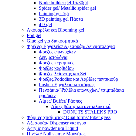
Nude builder gel 15/30grl
Spider gel/ Metallic spider gel
Painting gel 5gr
3D painting gel Πάστα
4D gel
Ακουαρέλα και Blooming gel
Foil gel
Glue gel για διακοσμητικά
Φρέζες/ Εργαλεία/ Αξεσουάρ/ Δειγματολόγια
Φρέζες επωνυχίων
Δειγματολόγια
Φρέζες κεραμικές
Φρέζες καρβιδίου
Φρέζες λείανσης και Set
Φρέζες,Pododisc και Λαβίδες πεντικιούρ
Pusher/ Εργαλέια και κόφτες
Πενσάκια/ Ψαλίδια επωνυχίων/ τσιμπιδάκια
φρυδιών
Λίμες/ Buffer/ Ράσπες
Λίμες βάσης και ανταλλακτικά
DONUTS STALEKS PRO
Φόρμες χτισίματος/ Dual forms/ Fiber glass
Αξεσουάρ/ Dispenser για υγρά
Acrylic powder και Liquid
Πινέλα/ Nail stamp/ Μαγνήτες