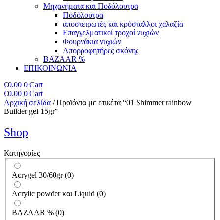
Μηχανήματα και Ποδόλουτρα
Ποδόλουτρα
αποστειρωτές και κρύσταλλοι χαλαζία
Επαγγελματικοί τροχοί νυχιών
Φουρνάκια νυχιών
Απορροφητήρες σκόνης
BAZAAR %
ΕΠΙΚΟΙΝΩΝΙΑ
€
0.00
0
Cart
€
0.00
0
Cart
Αρχική σελίδα
/ Προϊόντα με ετικέτα “01 Shimmer rainbow
Builder gel 15gr”
Shop
Κατηγορίες
Acrygel 30/60gr
(
0
)
Acrylic powder και Liquid
(
0
)
BAZAAR %
(
0
)