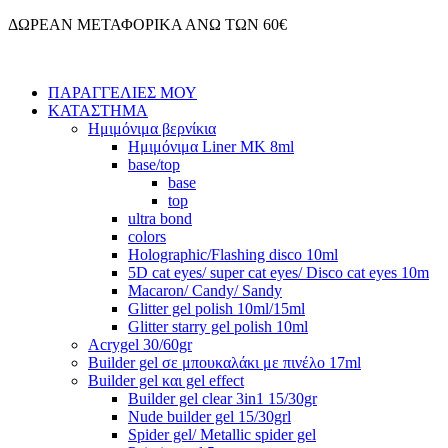
Μετάβαση
ΔΩΡΕΑΝ ΜΕΤΑΦΟΡΙΚΑ ΑΝΩ ΤΩΝ 60€
στο
περιεχόμενο
ΠΑΡΑΓΓΕΛΙΕΣ ΜΟΥ
ΚΑΤΑΣΤΗΜΑ
Ημιμόνιμα βερνίκια
Ημιμόνιμα Liner ΜΚ 8ml
base/top
base
top
ultra bond
colors
Holographic/Flashing disco 10ml
5D cat eyes/ super cat eyes/ Disco cat eyes 10m
Macaron/ Candy/ Sandy
Glitter gel polish 10ml/15ml
Glitter starry gel polish 10ml
Acrygel 30/60gr
Builder gel σε μπουκαλάκι με πινέλο 17ml
Builder gel και gel effect
Builder gel clear 3in1 15/30gr
Nude builder gel 15/30grl
Spider gel/ Metallic spider gel