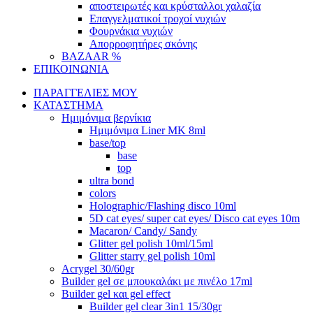
αποστειρωτές και κρύσταλλοι χαλαζία
Επαγγελματικοί τροχοί νυχιών
Φουρνάκια νυχιών
Απορροφητήρες σκόνης
BAZAAR %
ΕΠΙΚΟΙΝΩΝΙΑ
ΠΑΡΑΓΓΕΛΙΕΣ ΜΟΥ
ΚΑΤΑΣΤΗΜΑ
Ημιμόνιμα βερνίκια
Ημιμόνιμα Liner ΜΚ 8ml
base/top
base
top
ultra bond
colors
Holographic/Flashing disco 10ml
5D cat eyes/ super cat eyes/ Disco cat eyes 10m
Macaron/ Candy/ Sandy
Glitter gel polish 10ml/15ml
Glitter starry gel polish 10ml
Acrygel 30/60gr
Builder gel σε μπουκαλάκι με πινέλο 17ml
Builder gel και gel effect
Builder gel clear 3in1 15/30gr