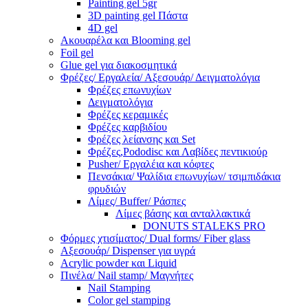
Painting gel 5gr
3D painting gel Πάστα
4D gel
Ακουαρέλα και Blooming gel
Foil gel
Glue gel για διακοσμητικά
Φρέζες/ Εργαλεία/ Αξεσουάρ/ Δειγματολόγια
Φρέζες επωνυχίων
Δειγματολόγια
Φρέζες κεραμικές
Φρέζες καρβιδίου
Φρέζες λείανσης και Set
Φρέζες,Pododisc και Λαβίδες πεντικιούρ
Pusher/ Εργαλέια και κόφτες
Πενσάκια/ Ψαλίδια επωνυχίων/ τσιμπιδάκια
φρυδιών
Λίμες/ Buffer/ Ράσπες
Λίμες βάσης και ανταλλακτικά
DONUTS STALEKS PRO
Φόρμες χτισίματος/ Dual forms/ Fiber glass
Αξεσουάρ/ Dispenser για υγρά
Acrylic powder και Liquid
Πινέλα/ Nail stamp/ Μαγνήτες
Nail Stamping
Color gel stamping