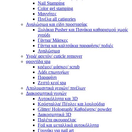
Nail Stamping
Color gel stamping
Μαγνήτες
Πινέλα all catigories
Αναλώσιμα και είδη προστασίας
Ξυλάκια Pusher και Πανάκια καθαρισμού χωρίς
χνούδι
Γάντια/ Μάσκες
Γάντια και καλτσάκια παραφίνης/ ποδιές
Αναλώσιμα
Υγρά/ ασετόν/ cuticle remover
φροντίδα spa
κρέμες/ μάσκες/ scrub
Λάδι επωνυχίων
Παραφίνη
Ζεστό κερί spa
Απολυμαντικά χεριών/ πινέλων
Διακοσμητικά νυχιών
Αυτοκόλλητα και 3D
Κρύσταλλα/ Πέρλες και λουλούδια
Glitter/ Holograph/ Καθρέφτης/ powder
Διακοσμητικά 3D
Παλέτα ακουαρέλας
Foil και μεταλλικά αυτοκόλλητα
Γουνάκι για nail art