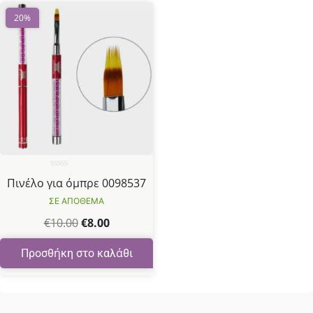
20%
Βαθμολογήθηκε
Πινέλο για όμπρε 0098537
με
0
ΣΕ ΑΠΟΘΕΜΑ
από
5
€
10.00
€
8.00
Προσθήκη στο καλάθι