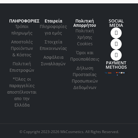
ΠΛΗΡΟΦΟΡΙΕΣ
Εταιρεία
Πολιτική
SOCIAL
Απορρήτου
MEDIA
Τρόποι
Πληροφορίες
Πολιτική
πληρωμής
για εμάς
Xρήσης
Αποστολές
Στοιχεία
Cookies
Προϊόντων
Επικοινωνίας
Όροι και
& Κόστος
Ασφάλεια
Προϋποθέσεις
PAYMENT
Πολιτική
Συναλλαγών
METHODS
Δήλωση
Επιστροφών
Προστασίας
*Όλες οι
Προσωπικών
παραγγελίες
Δεδομένων
αποστέλνονται
απο την
Ελλάδα
© Copyright 2023-2026 MkCosmetics. All Rights Reserved.