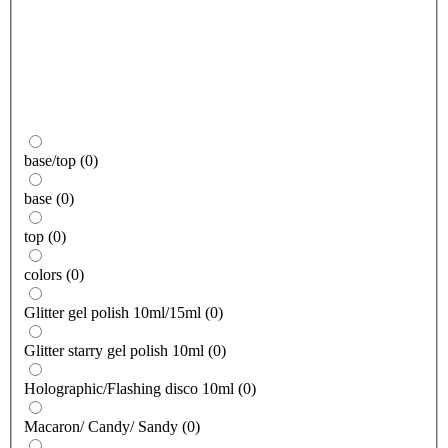
base/top
(
0
)
base
(
0
)
top
(
0
)
colors
(
0
)
Glitter gel polish 10ml/15ml
(
0
)
Glitter starry gel polish 10ml
(
0
)
Holographic/Flashing disco 10ml
(
0
)
Macaron/ Candy/ Sandy
(
0
)