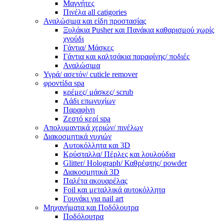
Μαγνήτες
Πινέλα all catigories
Αναλώσιμα και είδη προστασίας
Ξυλάκια Pusher και Πανάκια καθαρισμού χωρίς
χνούδι
Γάντια/ Μάσκες
Γάντια και καλτσάκια παραφίνης/ ποδιές
Αναλώσιμα
Υγρά/ ασετόν/ cuticle remover
φροντίδα spa
κρέμες/ μάσκες/ scrub
Λάδι επωνυχίων
Παραφίνη
Ζεστό κερί spa
Απολυμαντικά χεριών/ πινέλων
Διακοσμητικά νυχιών
Αυτοκόλλητα και 3D
Κρύσταλλα/ Πέρλες και λουλούδια
Glitter/ Holograph/ Καθρέφτης/ powder
Διακοσμητικά 3D
Παλέτα ακουαρέλας
Foil και μεταλλικά αυτοκόλλητα
Γουνάκι για nail art
Μηχανήματα και Ποδόλουτρα
Ποδόλουτρα