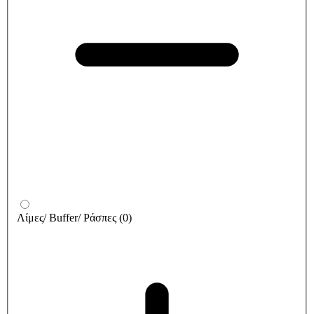
Λίμες/ Buffer/ Ράσπες
(
0
)