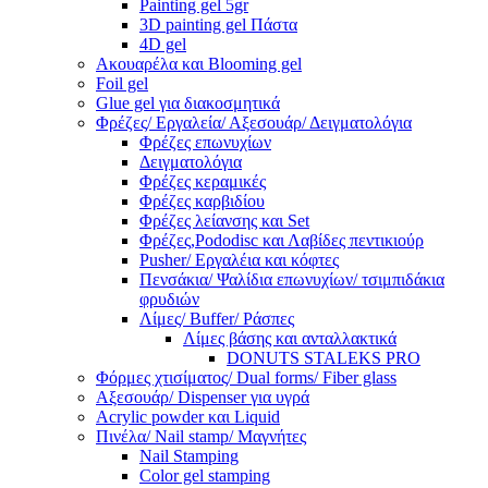
Painting gel 5gr
3D painting gel Πάστα
4D gel
Ακουαρέλα και Blooming gel
Foil gel
Glue gel για διακοσμητικά
Φρέζες/ Εργαλεία/ Αξεσουάρ/ Δειγματολόγια
Φρέζες επωνυχίων
Δειγματολόγια
Φρέζες κεραμικές
Φρέζες καρβιδίου
Φρέζες λείανσης και Set
Φρέζες,Pododisc και Λαβίδες πεντικιούρ
Pusher/ Εργαλέια και κόφτες
Πενσάκια/ Ψαλίδια επωνυχίων/ τσιμπιδάκια
φρυδιών
Λίμες/ Buffer/ Ράσπες
Λίμες βάσης και ανταλλακτικά
DONUTS STALEKS PRO
Φόρμες χτισίματος/ Dual forms/ Fiber glass
Αξεσουάρ/ Dispenser για υγρά
Acrylic powder και Liquid
Πινέλα/ Nail stamp/ Μαγνήτες
Nail Stamping
Color gel stamping