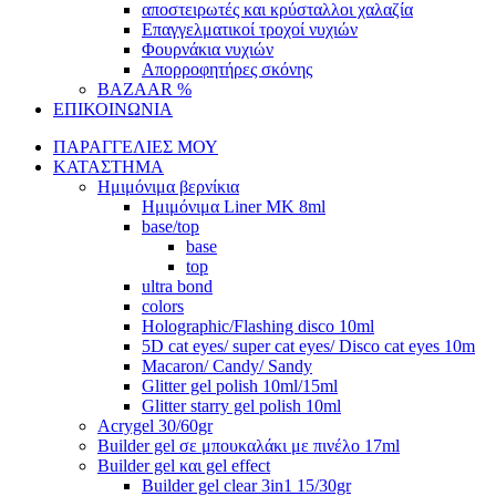
αποστειρωτές και κρύσταλλοι χαλαζία
Επαγγελματικοί τροχοί νυχιών
Φουρνάκια νυχιών
Απορροφητήρες σκόνης
BAZAAR %
ΕΠΙΚΟΙΝΩΝΙΑ
ΠΑΡΑΓΓΕΛΙΕΣ ΜΟΥ
ΚΑΤΑΣΤΗΜΑ
Ημιμόνιμα βερνίκια
Ημιμόνιμα Liner ΜΚ 8ml
base/top
base
top
ultra bond
colors
Holographic/Flashing disco 10ml
5D cat eyes/ super cat eyes/ Disco cat eyes 10m
Macaron/ Candy/ Sandy
Glitter gel polish 10ml/15ml
Glitter starry gel polish 10ml
Acrygel 30/60gr
Builder gel σε μπουκαλάκι με πινέλο 17ml
Builder gel και gel effect
Builder gel clear 3in1 15/30gr