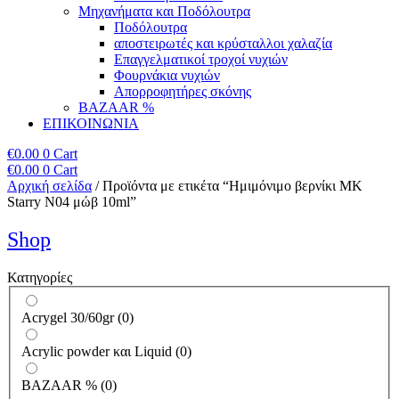
Μηχανήματα και Ποδόλουτρα
Ποδόλουτρα
αποστειρωτές και κρύσταλλοι χαλαζία
Επαγγελματικοί τροχοί νυχιών
Φουρνάκια νυχιών
Απορροφητήρες σκόνης
BAZAAR %
ΕΠΙΚΟΙΝΩΝΙΑ
€
0.00
0
Cart
€
0.00
0
Cart
Αρχική σελίδα
/ Προϊόντα με ετικέτα “Ημιμόνιμο βερνίκι ΜΚ
Starry N04 μώβ 10ml”
Shop
Κατηγορίες
Acrygel 30/60gr
(
0
)
Acrylic powder και Liquid
(
0
)
BAZAAR %
(
0
)