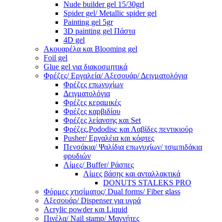
Nude builder gel 15/30grl
Spider gel/ Metallic spider gel
Painting gel 5gr
3D painting gel Πάστα
4D gel
Ακουαρέλα και Blooming gel
Foil gel
Glue gel για διακοσμητικά
Φρέζες/ Εργαλεία/ Αξεσουάρ/ Δειγματολόγια
Φρέζες επωνυχίων
Δειγματολόγια
Φρέζες κεραμικές
Φρέζες καρβιδίου
Φρέζες λείανσης και Set
Φρέζες,Pododisc και Λαβίδες πεντικιούρ
Pusher/ Εργαλέια και κόφτες
Πενσάκια/ Ψαλίδια επωνυχίων/ τσιμπιδάκια
φρυδιών
Λίμες/ Buffer/ Ράσπες
Λίμες βάσης και ανταλλακτικά
DONUTS STALEKS PRO
Φόρμες χτισίματος/ Dual forms/ Fiber glass
Αξεσουάρ/ Dispenser για υγρά
Acrylic powder και Liquid
Πινέλα/ Nail stamp/ Μαγνήτες