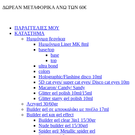
Μετάβαση
ΔΩΡΕΑΝ ΜΕΤΑΦΟΡΙΚΑ ΑΝΩ ΤΩΝ 60€
στο
περιεχόμενο
ΠΑΡΑΓΓΕΛΙΕΣ ΜΟΥ
ΚΑΤΑΣΤΗΜΑ
Ημιμόνιμα βερνίκια
Ημιμόνιμα Liner ΜΚ 8ml
base/top
base
top
ultra bond
colors
Holographic/Flashing disco 10ml
5D cat eyes/ super cat eyes/ Disco cat eyes 10m
Macaron/ Candy/ Sandy
Glitter gel polish 10ml/15ml
Glitter starry gel polish 10ml
Acrygel 30/60gr
Builder gel σε μπουκαλάκι με πινέλο 17ml
Builder gel και gel effect
Builder gel clear 3in1 15/30gr
Nude builder gel 15/30grl
Spider gel/ Metallic spider gel