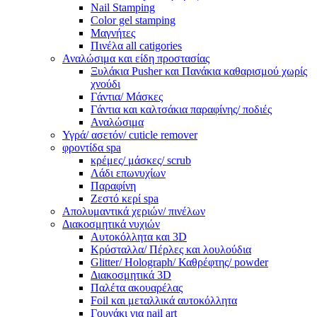
Nail Stamping
Color gel stamping
Μαγνήτες
Πινέλα all catigories
Αναλώσιμα και είδη προστασίας
Ξυλάκια Pusher και Πανάκια καθαρισμού χωρίς
χνούδι
Γάντια/ Μάσκες
Γάντια και καλτσάκια παραφίνης/ ποδιές
Αναλώσιμα
Υγρά/ ασετόν/ cuticle remover
φροντίδα spa
κρέμες/ μάσκες/ scrub
Λάδι επωνυχίων
Παραφίνη
Ζεστό κερί spa
Απολυμαντικά χεριών/ πινέλων
Διακοσμητικά νυχιών
Αυτοκόλλητα και 3D
Κρύσταλλα/ Πέρλες και λουλούδια
Glitter/ Holograph/ Καθρέφτης/ powder
Διακοσμητικά 3D
Παλέτα ακουαρέλας
Foil και μεταλλικά αυτοκόλλητα
Γουνάκι για nail art