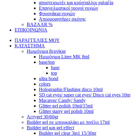
αποστειρωτές και κρύσταλλοι χαλαζία
Επαγγελματικοί τροχοί νυχιών
Φουρνάκια νυχιών
Απορροφητήρες σκόνης
BAZAAR %
ΕΠΙΚΟΙΝΩΝΙΑ
ΠΑΡΑΓΓΕΛΙΕΣ ΜΟΥ
ΚΑΤΑΣΤΗΜΑ
Ημιμόνιμα βερνίκια
Ημιμόνιμα Liner ΜΚ 8ml
base/top
base
top
ultra bond
colors
Holographic/Flashing disco 10ml
5D cat eyes/ super cat eyes/ Disco cat eyes 10m
Macaron/ Candy/ Sandy
Glitter gel polish 10ml/15ml
Glitter starry gel polish 10ml
Acrygel 30/60gr
Builder gel σε μπουκαλάκι με πινέλο 17ml
Builder gel και gel effect
Builder gel clear 3in1 15/30gr