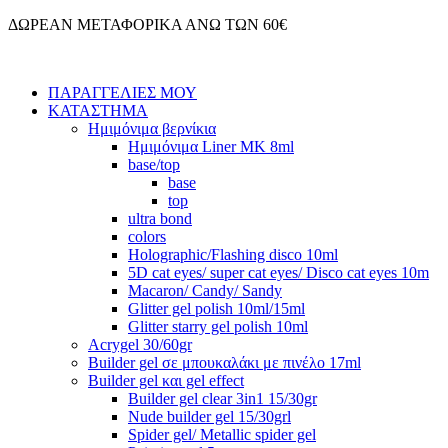
Μετάβαση
ΔΩΡΕΑΝ ΜΕΤΑΦΟΡΙΚΑ ΑΝΩ ΤΩΝ 60€
στο
περιεχόμενο
ΠΑΡΑΓΓΕΛΙΕΣ ΜΟΥ
ΚΑΤΑΣΤΗΜΑ
Ημιμόνιμα βερνίκια
Ημιμόνιμα Liner ΜΚ 8ml
base/top
base
top
ultra bond
colors
Holographic/Flashing disco 10ml
5D cat eyes/ super cat eyes/ Disco cat eyes 10m
Macaron/ Candy/ Sandy
Glitter gel polish 10ml/15ml
Glitter starry gel polish 10ml
Acrygel 30/60gr
Builder gel σε μπουκαλάκι με πινέλο 17ml
Builder gel και gel effect
Builder gel clear 3in1 15/30gr
Nude builder gel 15/30grl
Spider gel/ Metallic spider gel