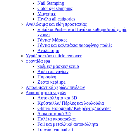
Nail Stamping
Color gel stamping
Μαγνήτες
Πινέλα all catigories
Αναλώσιμα και είδη προστασίας
Ξυλάκια Pusher και Πανάκια καθαρισμού χωρίς
χνούδι
Γάντια/ Μάσκες
Γάντια και καλτσάκια παραφίνης/ ποδιές
Αναλώσιμα
Υγρά/ ασετόν/ cuticle remover
φροντίδα spa
κρέμες/ μάσκες/ scrub
Λάδι επωνυχίων
Παραφίνη
Ζεστό κερί spa
Απολυμαντικά χεριών/ πινέλων
Διακοσμητικά νυχιών
Αυτοκόλλητα και 3D
Κρύσταλλα/ Πέρλες και λουλούδια
Glitter/ Holograph/ Καθρέφτης/ powder
Διακοσμητικά 3D
Παλέτα ακουαρέλας
Foil και μεταλλικά αυτοκόλλητα
Γουνάκι για nail art