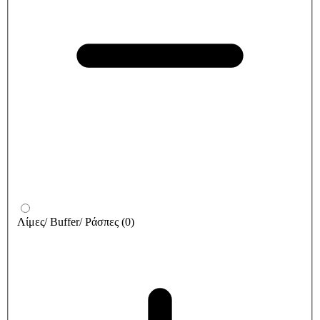
Λίμες/ Buffer/ Ράσπες
(
0
)