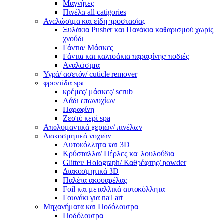
Μαγνήτες
Πινέλα all catigories
Αναλώσιμα και είδη προστασίας
Ξυλάκια Pusher και Πανάκια καθαρισμού χωρίς
χνούδι
Γάντια/ Μάσκες
Γάντια και καλτσάκια παραφίνης/ ποδιές
Αναλώσιμα
Υγρά/ ασετόν/ cuticle remover
φροντίδα spa
κρέμες/ μάσκες/ scrub
Λάδι επωνυχίων
Παραφίνη
Ζεστό κερί spa
Απολυμαντικά χεριών/ πινέλων
Διακοσμητικά νυχιών
Αυτοκόλλητα και 3D
Κρύσταλλα/ Πέρλες και λουλούδια
Glitter/ Holograph/ Καθρέφτης/ powder
Διακοσμητικά 3D
Παλέτα ακουαρέλας
Foil και μεταλλικά αυτοκόλλητα
Γουνάκι για nail art
Μηχανήματα και Ποδόλουτρα
Ποδόλουτρα