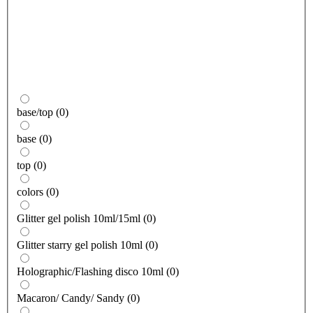
base/top
(
0
)
base
(
0
)
top
(
0
)
colors
(
0
)
Glitter gel polish 10ml/15ml
(
0
)
Glitter starry gel polish 10ml
(
0
)
Holographic/Flashing disco 10ml
(
0
)
Macaron/ Candy/ Sandy
(
0
)