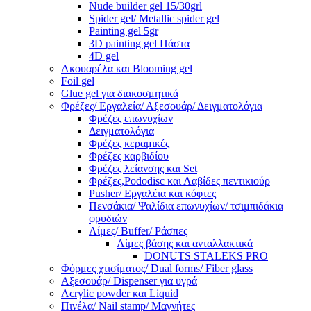
Nude builder gel 15/30grl
Spider gel/ Metallic spider gel
Painting gel 5gr
3D painting gel Πάστα
4D gel
Ακουαρέλα και Blooming gel
Foil gel
Glue gel για διακοσμητικά
Φρέζες/ Εργαλεία/ Αξεσουάρ/ Δειγματολόγια
Φρέζες επωνυχίων
Δειγματολόγια
Φρέζες κεραμικές
Φρέζες καρβιδίου
Φρέζες λείανσης και Set
Φρέζες,Pododisc και Λαβίδες πεντικιούρ
Pusher/ Εργαλέια και κόφτες
Πενσάκια/ Ψαλίδια επωνυχίων/ τσιμπιδάκια
φρυδιών
Λίμες/ Buffer/ Ράσπες
Λίμες βάσης και ανταλλακτικά
DONUTS STALEKS PRO
Φόρμες χτισίματος/ Dual forms/ Fiber glass
Αξεσουάρ/ Dispenser για υγρά
Acrylic powder και Liquid
Πινέλα/ Nail stamp/ Μαγνήτες