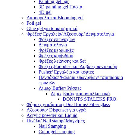
Painting gel 5gr
3D painting gel Πάστα
4D gel
Ακουαρέλα και Blooming gel
Foil gel
Glue gel για διακοσμητικά
Φρέζες/ Εργαλεία/ Αξεσουάρ/ Δειγματολόγια
Φρέζες επωνυχίων
Δειγματολόγια
Φρέζες κεραμικές
Φρέζες καρβιδίου
Φρέζες λείανσης και Set
Φρέζες,Pododisc και Λαβίδες πεντικιούρ
Pusher/ Εργαλέια και κόφτες
Πενσάκια/ Ψαλίδια επωνυχίων/ τσιμπιδάκια
φρυδιών
Λίμες/ Buffer/ Ράσπες
Λίμες βάσης και ανταλλακτικά
DONUTS STALEKS PRO
Φόρμες χτισίματος/ Dual forms/ Fiber glass
Αξεσουάρ/ Dispenser για υγρά
Acrylic powder και Liquid
Πινέλα/ Nail stamp/ Μαγνήτες
Nail Stamping
Color gel stamping