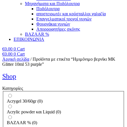
Μηχανήματα και Ποδόλουτρα
Ποδόλουτρα
αποστειρωτές και κρύσταλλοι χαλαζία
Επαγγελματικοί τροχοί νυχιών
Φουρνάκια νυχιών
Απορροφητήρες σκόνης
BAZAAR %
ΕΠΙΚΟΙΝΩΝΙΑ
€
0.00
0
Cart
€
0.00
0
Cart
Αρχική σελίδα
/ Προϊόντα με ετικέτα “Ημιμόνιμο βερνίκι ΜΚ
Glitter 10ml 53 purple”
Shop
Κατηγορίες
Acrygel 30/60gr
(
0
)
Acrylic powder και Liquid
(
0
)
BAZAAR %
(
0
)