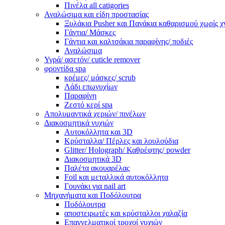
Πινέλα all catigories
Αναλώσιμα και είδη προστασίας
Ξυλάκια Pusher και Πανάκια καθαρισμού χωρίς χ
Γάντια/ Μάσκες
Γάντια και καλτσάκια παραφίνης/ ποδιές
Αναλώσιμα
Υγρά/ ασετόν/ cuticle remover
φροντίδα spa
κρέμες/ μάσκες/ scrub
Λάδι επωνυχίων
Παραφίνη
Ζεστό κερί spa
Απολυμαντικά χεριών/ πινέλων
Διακοσμητικά νυχιών
Αυτοκόλλητα και 3D
Κρύσταλλα/ Πέρλες και λουλούδια
Glitter/ Holograph/ Καθρέφτης/ powder
Διακοσμητικά 3D
Παλέτα ακουαρέλας
Foil και μεταλλικά αυτοκόλλητα
Γουνάκι για nail art
Μηχανήματα και Ποδόλουτρα
Ποδόλουτρα
αποστειρωτές και κρύσταλλοι χαλαζία
Επαγγελματικοί τροχοί νυχιών