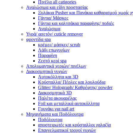
Πινέλα all catigories
Αναλώσιμα και είδη προστασίας
Ξυλάκια Pusher και Πανάκια καθαρισμού χωρίς χ
Γάντια/ Μάσκες
Γάντια και καλτσάκια παραφίνης/ ποδιές
Αναλώσιμα
Υγρά/ ασετόν/ cuticle remover
φροντίδα spa
κρέμες/ μάσκες/ scrub
Λάδι επωνυχίων
Παραφίνη
Ζεστό κερί spa
Απολυμαντικά χεριών/ πινέλων
Διακοσμητικά νυχιών
Αυτοκόλλητα και 3D
Κρύσταλλα/ Πέρλες και λουλούδια
Glitter/ Holograph/ Καθρέφτης/ powder
Διακοσμητικά 3D
Παλέτα ακουαρέλας
Foil και μεταλλικά αυτοκόλλητα
Γουνάκι για nail art
Μηχανήματα και Ποδόλουτρα
Ποδόλουτρα
αποστειρωτές και κρύσταλλοι χαλαζία
Επαγγελματικοί τροχοί νυχιών