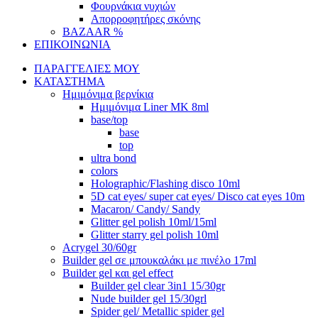
Φουρνάκια νυχιών
Απορροφητήρες σκόνης
BAZAAR %
ΕΠΙΚΟΙΝΩΝΙΑ
ΠΑΡΑΓΓΕΛΙΕΣ ΜΟΥ
ΚΑΤΑΣΤΗΜΑ
Ημιμόνιμα βερνίκια
Ημιμόνιμα Liner ΜΚ 8ml
base/top
base
top
ultra bond
colors
Holographic/Flashing disco 10ml
5D cat eyes/ super cat eyes/ Disco cat eyes 10m
Macaron/ Candy/ Sandy
Glitter gel polish 10ml/15ml
Glitter starry gel polish 10ml
Acrygel 30/60gr
Builder gel σε μπουκαλάκι με πινέλο 17ml
Builder gel και gel effect
Builder gel clear 3in1 15/30gr
Nude builder gel 15/30grl
Spider gel/ Metallic spider gel