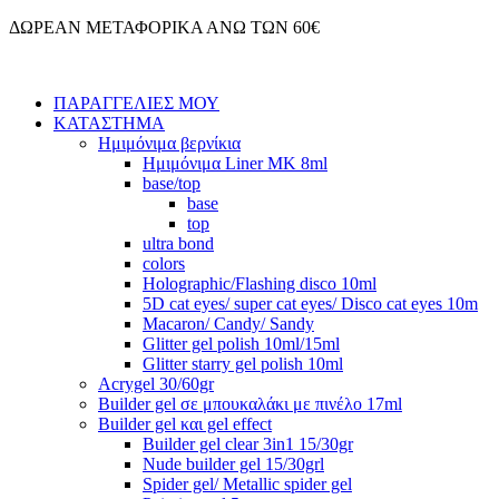
Μετάβαση
ΔΩΡΕΑΝ ΜΕΤΑΦΟΡΙΚΑ ΑΝΩ ΤΩΝ 60€
στο
περιεχόμενο
ΠΑΡΑΓΓΕΛΙΕΣ ΜΟΥ
ΚΑΤΑΣΤΗΜΑ
Ημιμόνιμα βερνίκια
Ημιμόνιμα Liner ΜΚ 8ml
base/top
base
top
ultra bond
colors
Holographic/Flashing disco 10ml
5D cat eyes/ super cat eyes/ Disco cat eyes 10m
Macaron/ Candy/ Sandy
Glitter gel polish 10ml/15ml
Glitter starry gel polish 10ml
Acrygel 30/60gr
Builder gel σε μπουκαλάκι με πινέλο 17ml
Builder gel και gel effect
Builder gel clear 3in1 15/30gr
Nude builder gel 15/30grl
Spider gel/ Metallic spider gel