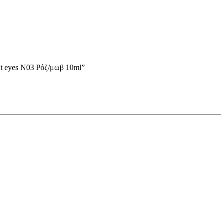
at eyes N03 Ρόζ/μωβ 10ml”