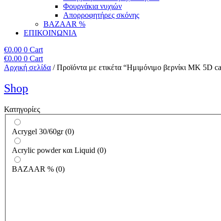
Φουρνάκια νυχιών
Απορροφητήρες σκόνης
BAZAAR %
ΕΠΙΚΟΙΝΩΝΙΑ
€
0.00
0
Cart
€
0.00
0
Cart
Αρχική σελίδα
/ Προϊόντα με ετικέτα “Ημιμόνιμο βερνίκι ΜΚ 5D c
Shop
Κατηγορίες
Acrygel 30/60gr
(
0
)
Acrylic powder και Liquid
(
0
)
BAZAAR %
(
0
)