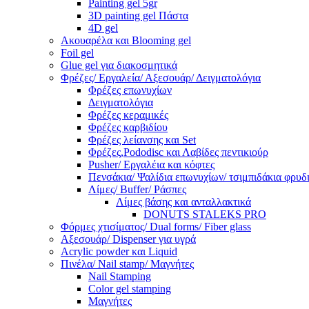
Painting gel 5gr
3D painting gel Πάστα
4D gel
Ακουαρέλα και Blooming gel
Foil gel
Glue gel για διακοσμητικά
Φρέζες/ Εργαλεία/ Αξεσουάρ/ Δειγματολόγια
Φρέζες επωνυχίων
Δειγματολόγια
Φρέζες κεραμικές
Φρέζες καρβιδίου
Φρέζες λείανσης και Set
Φρέζες,Pododisc και Λαβίδες πεντικιούρ
Pusher/ Εργαλέια και κόφτες
Πενσάκια/ Ψαλίδια επωνυχίων/ τσιμπιδάκια φρυδ
Λίμες/ Buffer/ Ράσπες
Λίμες βάσης και ανταλλακτικά
DONUTS STALEKS PRO
Φόρμες χτισίματος/ Dual forms/ Fiber glass
Αξεσουάρ/ Dispenser για υγρά
Acrylic powder και Liquid
Πινέλα/ Nail stamp/ Μαγνήτες
Nail Stamping
Color gel stamping
Μαγνήτες