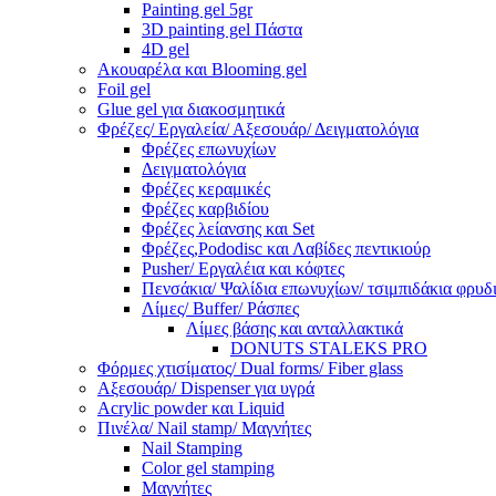
Painting gel 5gr
3D painting gel Πάστα
4D gel
Ακουαρέλα και Blooming gel
Foil gel
Glue gel για διακοσμητικά
Φρέζες/ Εργαλεία/ Αξεσουάρ/ Δειγματολόγια
Φρέζες επωνυχίων
Δειγματολόγια
Φρέζες κεραμικές
Φρέζες καρβιδίου
Φρέζες λείανσης και Set
Φρέζες,Pododisc και Λαβίδες πεντικιούρ
Pusher/ Εργαλέια και κόφτες
Πενσάκια/ Ψαλίδια επωνυχίων/ τσιμπιδάκια φρυδ
Λίμες/ Buffer/ Ράσπες
Λίμες βάσης και ανταλλακτικά
DONUTS STALEKS PRO
Φόρμες χτισίματος/ Dual forms/ Fiber glass
Αξεσουάρ/ Dispenser για υγρά
Acrylic powder και Liquid
Πινέλα/ Nail stamp/ Μαγνήτες
Nail Stamping
Color gel stamping
Μαγνήτες