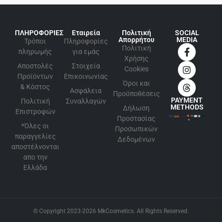
ΠΛΗΡΟΦΟΡΙΕΣ
Εταιρεία
Πολιτική
SOCIAL
Απορρήτου
MEDIA
Τρόποι
Πληροφορίες
Πολιτική
πληρωμής
για εμάς
Xρήσης
Αποστολές
Στοιχεία
Cookies
Προϊόντων
Επικοινωνίας
Όροι και
& Κόστος
Ασφάλεια
Προϋποθέσεις
PAYMENT
Πολιτική
Συναλλαγών
METHODS
Δήλωση
Επιστροφών
Προστασίας
*Όλες οι
Προσωπικών
παραγγελίες
Δεδομένων
αποστέλνονται
απο την
Ελλάδα
© Copyright 2023-2026 MkCosmetics. All Rights Reserved.