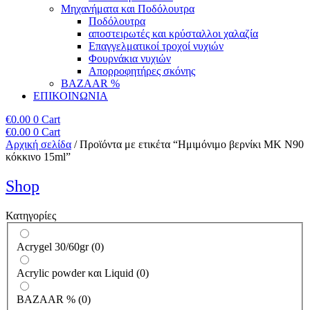
Μηχανήματα και Ποδόλουτρα
Ποδόλουτρα
αποστειρωτές και κρύσταλλοι χαλαζία
Επαγγελματικοί τροχοί νυχιών
Φουρνάκια νυχιών
Απορροφητήρες σκόνης
BAZAAR %
ΕΠΙΚΟΙΝΩΝΙΑ
€
0.00
0
Cart
€
0.00
0
Cart
Αρχική σελίδα
/ Προϊόντα με ετικέτα “Ημιμόνιμο βερνίκι ΜΚ Ν90
κόκκινο 15ml”
Shop
Κατηγορίες
Acrygel 30/60gr
(
0
)
Acrylic powder και Liquid
(
0
)
BAZAAR %
(
0
)