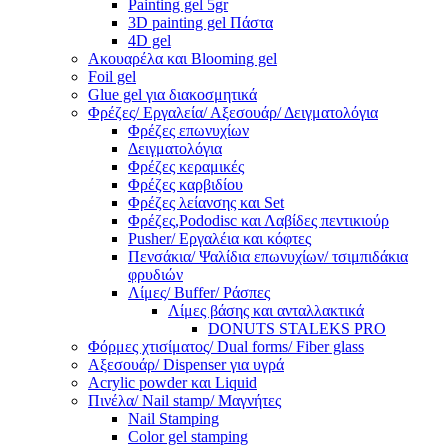
Painting gel 5gr
3D painting gel Πάστα
4D gel
Ακουαρέλα και Blooming gel
Foil gel
Glue gel για διακοσμητικά
Φρέζες/ Εργαλεία/ Αξεσουάρ/ Δειγματολόγια
Φρέζες επωνυχίων
Δειγματολόγια
Φρέζες κεραμικές
Φρέζες καρβιδίου
Φρέζες λείανσης και Set
Φρέζες,Pododisc και Λαβίδες πεντικιούρ
Pusher/ Εργαλέια και κόφτες
Πενσάκια/ Ψαλίδια επωνυχίων/ τσιμπιδάκια
φρυδιών
Λίμες/ Buffer/ Ράσπες
Λίμες βάσης και ανταλλακτικά
DONUTS STALEKS PRO
Φόρμες χτισίματος/ Dual forms/ Fiber glass
Αξεσουάρ/ Dispenser για υγρά
Acrylic powder και Liquid
Πινέλα/ Nail stamp/ Μαγνήτες
Nail Stamping
Color gel stamping