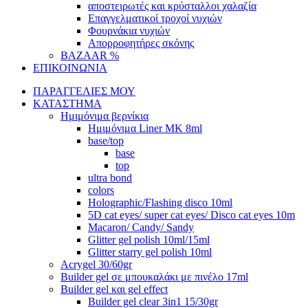
αποστειρωτές και κρύσταλλοι χαλαζία
Επαγγελματικοί τροχοί νυχιών
Φουρνάκια νυχιών
Απορροφητήρες σκόνης
BAZAAR %
ΕΠΙΚΟΙΝΩΝΙΑ
ΠΑΡΑΓΓΕΛΙΕΣ ΜΟΥ
ΚΑΤΑΣΤΗΜΑ
Ημιμόνιμα βερνίκια
Ημιμόνιμα Liner ΜΚ 8ml
base/top
base
top
ultra bond
colors
Holographic/Flashing disco 10ml
5D cat eyes/ super cat eyes/ Disco cat eyes 10m
Macaron/ Candy/ Sandy
Glitter gel polish 10ml/15ml
Glitter starry gel polish 10ml
Acrygel 30/60gr
Builder gel σε μπουκαλάκι με πινέλο 17ml
Builder gel και gel effect
Builder gel clear 3in1 15/30gr