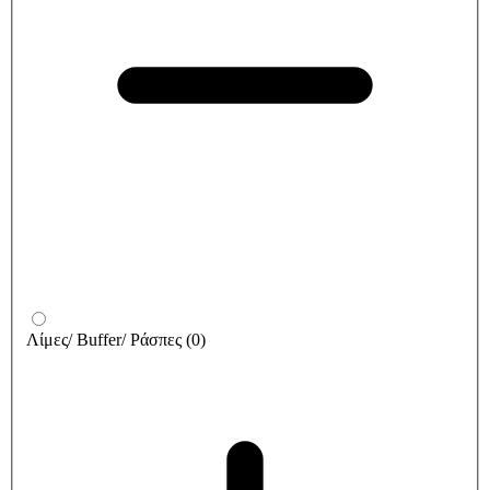
Λίμες/ Buffer/ Ράσπες
(
0
)