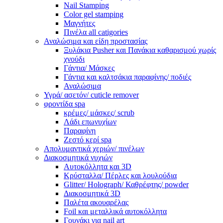
Nail Stamping
Color gel stamping
Μαγνήτες
Πινέλα all catigories
Αναλώσιμα και είδη προστασίας
Ξυλάκια Pusher και Πανάκια καθαρισμού χωρίς
χνούδι
Γάντια/ Μάσκες
Γάντια και καλτσάκια παραφίνης/ ποδιές
Αναλώσιμα
Υγρά/ ασετόν/ cuticle remover
φροντίδα spa
κρέμες/ μάσκες/ scrub
Λάδι επωνυχίων
Παραφίνη
Ζεστό κερί spa
Απολυμαντικά χεριών/ πινέλων
Διακοσμητικά νυχιών
Αυτοκόλλητα και 3D
Κρύσταλλα/ Πέρλες και λουλούδια
Glitter/ Holograph/ Καθρέφτης/ powder
Διακοσμητικά 3D
Παλέτα ακουαρέλας
Foil και μεταλλικά αυτοκόλλητα
Γουνάκι για nail art