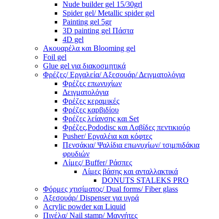
Nude builder gel 15/30grl
Spider gel/ Metallic spider gel
Painting gel 5gr
3D painting gel Πάστα
4D gel
Ακουαρέλα και Blooming gel
Foil gel
Glue gel για διακοσμητικά
Φρέζες/ Εργαλεία/ Αξεσουάρ/ Δειγματολόγια
Φρέζες επωνυχίων
Δειγματολόγια
Φρέζες κεραμικές
Φρέζες καρβιδίου
Φρέζες λείανσης και Set
Φρέζες,Pododisc και Λαβίδες πεντικιούρ
Pusher/ Εργαλέια και κόφτες
Πενσάκια/ Ψαλίδια επωνυχίων/ τσιμπιδάκια
φρυδιών
Λίμες/ Buffer/ Ράσπες
Λίμες βάσης και ανταλλακτικά
DONUTS STALEKS PRO
Φόρμες χτισίματος/ Dual forms/ Fiber glass
Αξεσουάρ/ Dispenser για υγρά
Acrylic powder και Liquid
Πινέλα/ Nail stamp/ Μαγνήτες