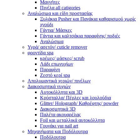
Μαγνήτες
Πινέλα all catigories
Αναλώσιμα και είδη προστασίας
Ξυλάκια Pusher και Πανάκια καθαρισμού χωρίς
χνούδι
Γάντια/ Μάσκες
Γάντια και καλτσάκια παραφίνης/ ποδιές
Αναλώσιμα
Υγρά/ ασετόν/ cuticle remover
φροντίδα spa
κρέμες/ μάσκες/ scrub
Λάδι επωνυχίων
Παραφίνη
Ζεστό κερί spa
Απολυμαντικά χεριών/ πινέλων
Διακοσμητικά νυχιών
Αυτοκόλλητα και 3D
Κρύσταλλα/ Πέρλες και λουλούδια
Glitter/ Holograph/ Καθρέφτης/ powder
Διακοσμητικά 3D
Παλέτα ακουαρέλας
Foil και μεταλλικά αυτοκόλλητα
Γουνάκι για nail art
Μηχανήματα και Ποδόλουτρα
Ποδόλουτρα