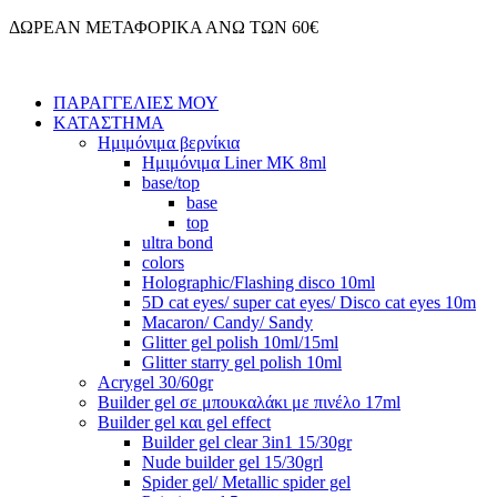
Μετάβαση
ΔΩΡΕΑΝ ΜΕΤΑΦΟΡΙΚΑ ΑΝΩ ΤΩΝ 60€
στο
περιεχόμενο
ΠΑΡΑΓΓΕΛΙΕΣ ΜΟΥ
ΚΑΤΑΣΤΗΜΑ
Ημιμόνιμα βερνίκια
Ημιμόνιμα Liner ΜΚ 8ml
base/top
base
top
ultra bond
colors
Holographic/Flashing disco 10ml
5D cat eyes/ super cat eyes/ Disco cat eyes 10m
Macaron/ Candy/ Sandy
Glitter gel polish 10ml/15ml
Glitter starry gel polish 10ml
Acrygel 30/60gr
Builder gel σε μπουκαλάκι με πινέλο 17ml
Builder gel και gel effect
Builder gel clear 3in1 15/30gr
Nude builder gel 15/30grl
Spider gel/ Metallic spider gel