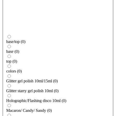
base/top
(
0
)
base
(
0
)
top
(
0
)
colors
(
0
)
Glitter gel polish 10ml/15ml
(
0
)
Glitter starry gel polish 10ml
(
0
)
Holographic/Flashing disco 10ml
(
0
)
Macaron/ Candy/ Sandy
(
0
)