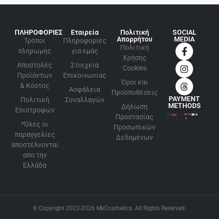
ΠΛΗΡΟΦΟΡΙΕΣ
Εταιρεία
Πολιτική
SOCIAL
Απορρήτου
MEDIA
Τρόποι
Πληροφορίες
Πολιτική
πληρωμής
για εμάς
Xρήσης
Αποστολές
Στοιχεία
Cookies
Προϊόντων
Επικοινωνίας
Όροι και
& Κόστος
Ασφάλεια
Προϋποθέσεις
PAYMENT
Πολιτική
Συναλλαγών
METHODS
Δήλωση
Επιστροφών
Προστασίας
*Όλες οι
Προσωπικών
παραγγελίες
Δεδομένων
αποστέλνονται
απο την
Ελλάδα
© Copyright 2023-2026 MkCosmetics. All Rights Reserved.