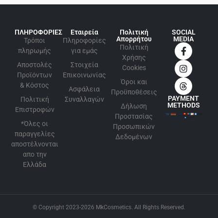
ΠΛΗΡΟΦΟΡΙΕΣ
Εταιρεία
Πολιτική
SOCIAL
Απορρήτου
MEDIA
Τρόποι
Πληροφορίες
Πολιτική
πληρωμής
για εμάς
Xρήσης
Αποστολές
Στοιχεία
Cookies
Προϊόντων
Επικοινωνίας
Όροι και
& Κόστος
Ασφάλεια
Προϋποθέσεις
PAYMENT
Πολιτική
Συναλλαγών
METHODS
Δήλωση
Επιστροφών
Προστασίας
*Όλες οι
Προσωπικών
παραγγελίες
Δεδομένων
αποστέλνονται
απο την
Ελλάδα
© Copyright 2023-2026 MkCosmetics. All Rights Reserved.