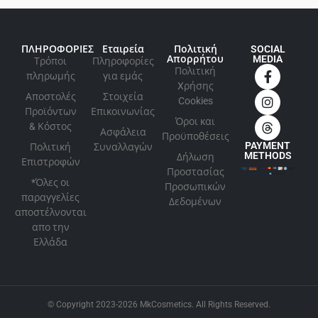
ΠΛΗΡΟΦΟΡΙΕΣ
Εταιρεία
Πολιτική
SOCIAL
Απορρήτου
MEDIA
Τρόποι
Πληροφορίες
Πολιτική
πληρωμής
για εμάς
Xρήσης
Αποστολές
Στοιχεία
Cookies
Προϊόντων
Επικοινωνίας
Όροι και
& Κόστος
Ασφάλεια
Προϋποθέσεις
PAYMENT
Πολιτική
Συναλλαγών
METHODS
Δήλωση
Επιστροφών
Προστασίας
*Όλες οι
Προσωπικών
παραγγελίες
Δεδομένων
αποστέλνονται
απο την
Ελλάδα
© Copyright 2023-2026 MkCosmetics. All Rights Reserved.