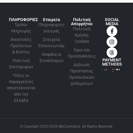
ΠΛΗΡΟΦΟΡΙΕΣ
Εταιρεία
Πολιτική
SOCIAL
Απορρήτου
MEDIA
Τρόποι
Πληροφορίες
Πολιτική
πληρωμής
για εμάς
Xρήσης
Αποστολές
Στοιχεία
Cookies
Προϊόντων
Επικοινωνίας
Όροι και
& Κόστος
Ασφάλεια
Προϋποθέσεις
PAYMENT
Πολιτική
Συναλλαγών
METHODS
Δήλωση
Επιστροφών
Προστασίας
*Όλες οι
Προσωπικών
παραγγελίες
Δεδομένων
αποστέλνονται
απο την
Ελλάδα
© Copyright 2023-2026 MkCosmetics. All Rights Reserved.