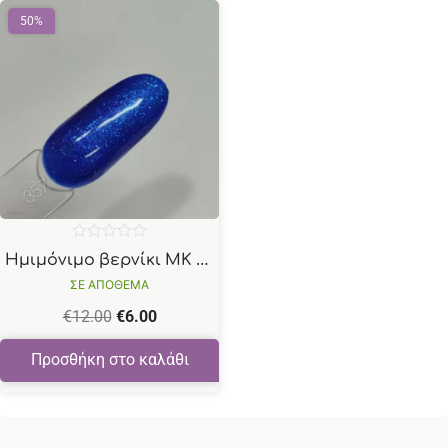
50%
Βαθμολογήθηκε
Ημιμόνιμο βερνίκι ΜΚ Ν357 μπλέ μεταλλικό με shimmer 15ml
με
0
ΣΕ ΑΠΟΘΕΜΑ
από
5
€
12.00
€
6.00
Προσθήκη στο καλάθι