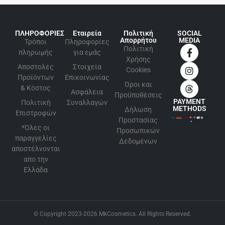
ΠΛΗΡΟΦΟΡΙΕΣ
Εταιρεία
Πολιτική
SOCIAL
Απορρήτου
MEDIA
Τρόποι
Πληροφορίες
Πολιτική
πληρωμής
για εμάς
Xρήσης
Αποστολές
Στοιχεία
Cookies
Προϊόντων
Επικοινωνίας
Όροι και
& Κόστος
Ασφάλεια
Προϋποθέσεις
PAYMENT
Πολιτική
Συναλλαγών
METHODS
Δήλωση
Επιστροφών
Προστασίας
*Όλες οι
Προσωπικών
παραγγελίες
Δεδομένων
αποστέλνονται
απο την
Ελλάδα
© Copyright 2023-2026 MkCosmetics. All Rights Reserved.