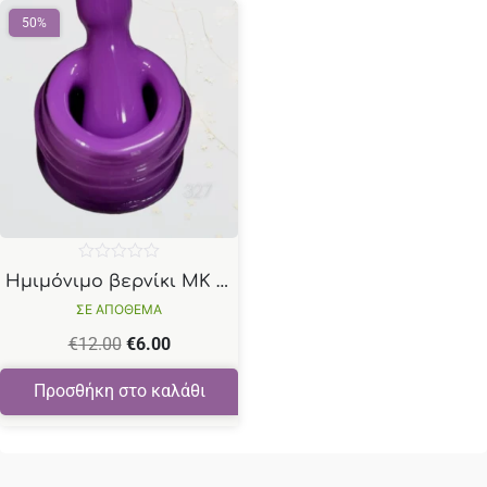
50%
Βαθμολογήθηκε
Ημιμόνιμο βερνίκι ΜΚ Ν327 μώβ 15ml
με
0
ΣΕ ΑΠΟΘΕΜΑ
από
5
€
12.00
€
6.00
Προσθήκη στο καλάθι