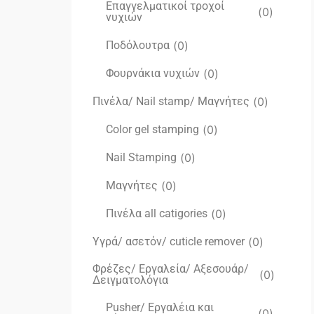
Επαγγελματικοί τροχοί
(
0
)
νυχιών
Ποδόλουτρα
(
0
)
Φουρνάκια νυχιών
(
0
)
Πινέλα/ Nail stamp/ Μαγνήτες
(
0
)
Color gel stamping
(
0
)
Nail Stamping
(
0
)
Μαγνήτες
(
0
)
Πινέλα all catigories
(
0
)
Υγρά/ ασετόν/ cuticle remover
(
0
)
Φρέζες/ Εργαλεία/ Αξεσουάρ/
(
0
)
Δειγματολόγια
Pusher/ Εργαλέια και
(
0
)