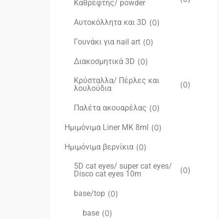
Καθρέφτης/ powder
Αυτοκόλλητα και 3D
(
0
)
Γουνάκι για nail art
(
0
)
Διακοσμητικά 3D
(
0
)
Κρύσταλλα/ Πέρλες και
(
0
)
λουλούδια
Παλέτα ακουαρέλας
(
0
)
Ημιμόνιμα Liner ΜΚ 8ml
(
0
)
Ημιμόνιμα βερνίκια
(
0
)
5D cat eyes/ super cat eyes/
(
0
)
Disco cat eyes 10m
base/top
(
0
)
base
(
0
)