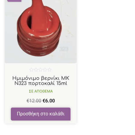
Βαθμολογήθηκε
Ημιμόνιμο βερνίκι ΜΚ
με
Ν323 πορτοκαλί 15ml
0
από
ΣΕ ΑΠΟΘΕΜΑ
5
€
12.00
€
6.00
Προσθήκη στο καλάθι