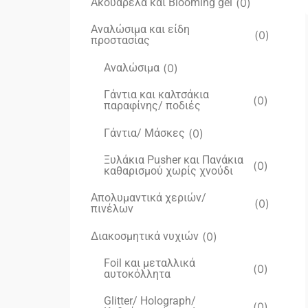
Ακουαρέλα και Blooming gel
(
0
)
Αναλώσιμα και είδη
(
0
)
προστασίας
Αναλώσιμα
(
0
)
Γάντια και καλτσάκια
(
0
)
παραφίνης/ ποδιές
Γάντια/ Μάσκες
(
0
)
Ξυλάκια Pusher και Πανάκια
(
0
)
καθαρισμού χωρίς χνούδι
Απολυμαντικά χεριών/
(
0
)
πινέλων
Διακοσμητικά νυχιών
(
0
)
Foil και μεταλλικά
(
0
)
αυτοκόλλητα
Glitter/ Holograph/
(
0
)