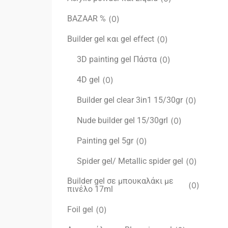
BAZAAR %
(
0
)
Builder gel και gel effect
(
0
)
3D painting gel Πάστα
(
0
)
4D gel
(
0
)
Builder gel clear 3in1 15/30gr
(
0
)
Nude builder gel 15/30grl
(
0
)
Painting gel 5gr
(
0
)
Spider gel/ Metallic spider gel
(
0
)
Builder gel σε μπουκαλάκι με
(
0
)
πινέλο 17ml
Foil gel
(
0
)