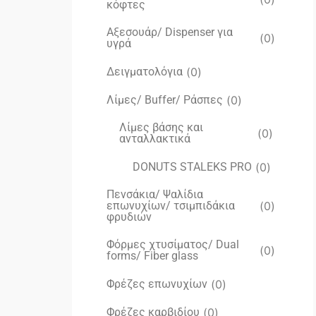
κόφτες
Αξεσουάρ/ Dispenser για
(
0
)
υγρά
Δειγματολόγια
(
0
)
Λίμες/ Buffer/ Ράσπες
(
0
)
Λίμες βάσης και
(
0
)
ανταλλακτικά
DONUTS STALEKS PRO
(
0
)
Πενσάκια/ Ψαλίδια
επωνυχίων/ τσιμπιδάκια
(
0
)
φρυδιών
Φόρμες χτυσίματος/ Dual
(
0
)
forms/ Fiber glass
Φρέζες επωνυχίων
(
0
)
Φρέζες καρβιδίου
(
0
)