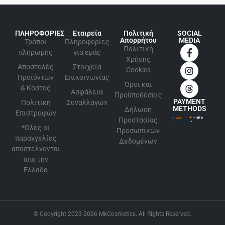
ΠΛΗΡΟΦΟΡΙΕΣ
Εταιρεία
Πολιτική
SOCIAL
Απορρήτου
MEDIA
Τρόποι
Πληροφορίες
Πολιτική
πληρωμής
για εμάς
Xρήσης
Αποστολές
Στοιχεία
Cookies
Προϊόντων
Επικοινωνίας
Όροι και
& Κόστος
Ασφάλεια
Προϋποθέσεις
PAYMENT
Πολιτική
Συναλλαγών
METHODS
Δήλωση
Επιστροφών
Προστασίας
*Όλες οι
Προσωπικών
παραγγελίες
Δεδομένων
αποστέλνονται
απο την
Ελλάδα
© Copyright 2023-2026 MkCosmetics. All Rights Reserved.