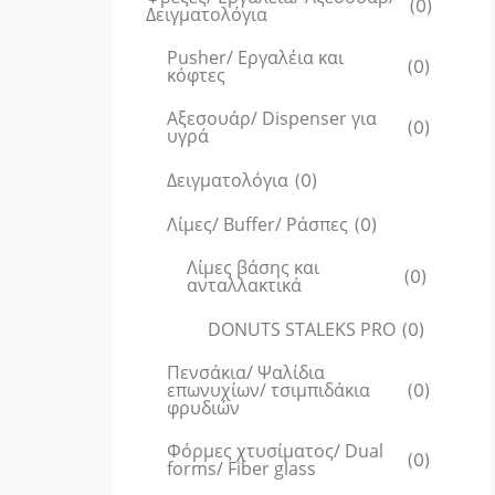
(
0
)
Δειγματολόγια
Pusher/ Εργαλέια και
(
0
)
κόφτες
Αξεσουάρ/ Dispenser για
(
0
)
υγρά
Δειγματολόγια
(
0
)
Λίμες/ Buffer/ Ράσπες
(
0
)
Λίμες βάσης και
(
0
)
ανταλλακτικά
DONUTS STALEKS PRO
(
0
)
Πενσάκια/ Ψαλίδια
επωνυχίων/ τσιμπιδάκια
(
0
)
φρυδιών
Φόρμες χτυσίματος/ Dual
(
0
)
forms/ Fiber glass