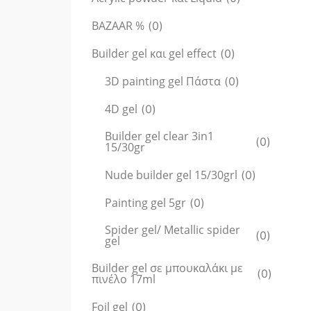
BAZAAR %
(
0
)
Builder gel και gel effect
(
0
)
3D painting gel Πάστα
(
0
)
4D gel
(
0
)
Builder gel clear 3in1
(
0
)
15/30gr
Nude builder gel 15/30grl
(
0
)
Painting gel 5gr
(
0
)
Spider gel/ Metallic spider
(
0
)
gel
Builder gel σε μπουκαλάκι με
(
0
)
πινέλο 17ml
Foil gel
(
0
)