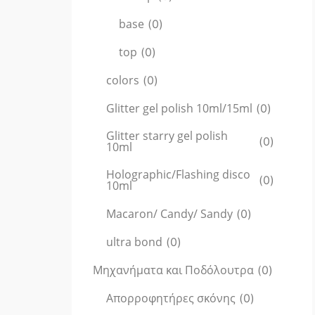
base
(
0
)
top
(
0
)
colors
(
0
)
Glitter gel polish 10ml/15ml
(
0
)
Glitter starry gel polish
(
0
)
10ml
Holographic/Flashing disco
(
0
)
10ml
Macaron/ Candy/ Sandy
(
0
)
ultra bond
(
0
)
Μηχανήματα και Ποδόλουτρα
(
0
)
Απορροφητήρες σκόνης
(
0
)