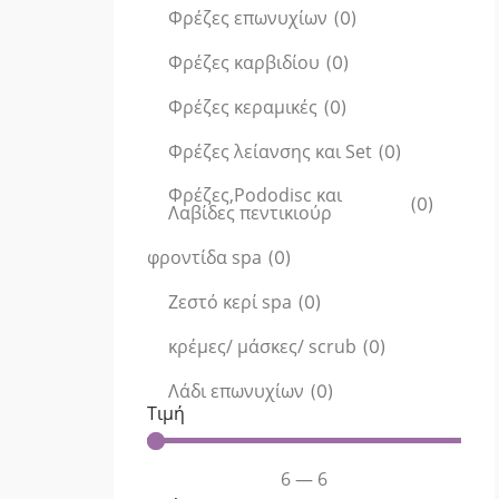
Φρέζες επωνυχίων
(
0
)
Φρέζες καρβιδίου
(
0
)
Φρέζες κεραμικές
(
0
)
Φρέζες λείανσης και Set
(
0
)
Φρέζες,Pododisc και
(
0
)
Λαβίδες πεντικιούρ
φροντίδα spa
(
0
)
Ζεστό κερί spa
(
0
)
κρέμες/ μάσκες/ scrub
(
0
)
Λάδι επωνυχίων
(
0
)
Τιμή
6
—
6