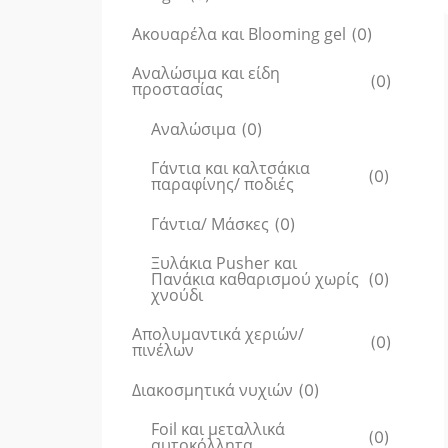
Ακουαρέλα και Blooming gel
(
0
)
Αναλώσιμα και είδη
(
0
)
προστασίας
Αναλώσιμα
(
0
)
Γάντια και καλτσάκια
(
0
)
παραφίνης/ ποδιές
Γάντια/ Μάσκες
(
0
)
Ξυλάκια Pusher και
Πανάκια καθαρισμού χωρίς
(
0
)
χνούδι
Απολυμαντικά χεριών/
(
0
)
πινέλων
Διακοσμητικά νυχιών
(
0
)
Foil και μεταλλικά
(
0
)
αυτοκόλλητα