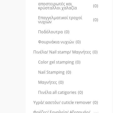
αποστειρωτές και
(
0
)
κρύσταλλοι χαλαζία
Επαγγελματικοί τροχοί
(
0
)
νυχιών
Ποδόλουτρα
(
0
)
Φουρνάκια νυχιών
(
0
)
Πινέλα/ Nail stamp/ Μαγνήτες
(
0
)
Color gel stamping
(
0
)
Nail Stamping
(
0
)
Μαγνήτες
(
0
)
Πινέλα all catigories
(
0
)
Υγρά/ ασετόν/ cuticle remover
(
0
)
Φρέζες/ Εργαλεία/ Αξεσουάρ/