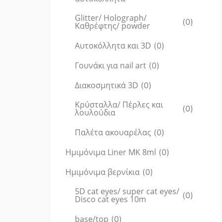
Glitter/ Holograph/
(
0
)
Καθρέφτης/ powder
Αυτοκόλλητα και 3D
(
0
)
Γουνάκι για nail art
(
0
)
Διακοσμητικά 3D
(
0
)
Κρύσταλλα/ Πέρλες και
(
0
)
λουλούδια
Παλέτα ακουαρέλας
(
0
)
Ημιμόνιμα Liner ΜΚ 8ml
(
0
)
Ημιμόνιμα βερνίκια
(
0
)
5D cat eyes/ super cat eyes/
(
0
)
Disco cat eyes 10m
base/top
(
0
)