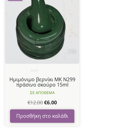
Βαθμολογήθηκε
Ημιμόνιμο βερνίκι ΜΚ Ν299
με
πράσινο σκούρο 15ml
0
από
ΣΕ ΑΠΟΘΕΜΑ
5
€
12.00
€
6.00
Προσθήκη στο καλάθι