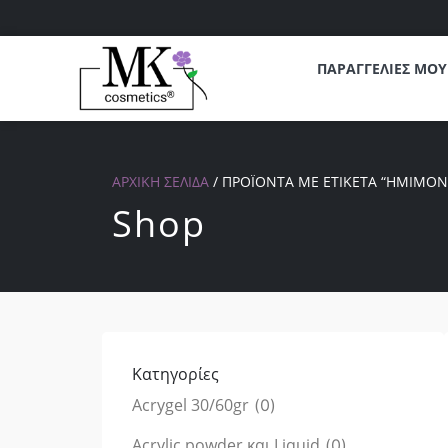
ΠΑΡΑΓΓΕΛΙΕΣ ΜΟΥ
ΑΡΧΙΚΉ ΣΕΛΊΔΑ
/ ΠΡΟΪΌΝΤΑ ΜΕ ΕΤΙΚΈΤΑ “ΗΜΙΜΌΝ
Shop
Κατηγορίες
Acrygel 30/60gr
(
0
)
Acrylic powder και Liquid
(
0
)