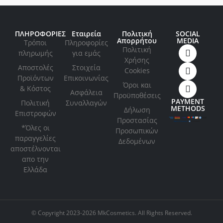
ΠΛΗΡΟΦΟΡΙΕΣ
Εταιρεία
Πολιτική
SOCIAL
Απορρήτου
MEDIA
Τρόποι
Πληροφορίες
Πολιτική
πληρωμής
για εμάς
Xρήσης
Αποστολές
Στοιχεία
Cookies
Προϊόντων
Επικοινωνίας
Όροι και
& Κόστος
Ασφάλεια
Προϋποθέσεις
PAYMENT
Πολιτική
Συναλλαγών
METHODS
Δήλωση
Επιστροφών
Προστασίας
*Όλες οι
Προσωπικών
παραγγελίες
Δεδομένων
αποστέλνονται
απο την
Ελλάδα
© Copyright 2023-2026 MkCosmetics. All Rights Reserved.