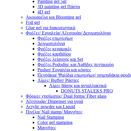
Painting gel 5gr
3D painting gel Πάστα
4D gel
Ακουαρέλα και Blooming gel
Foil gel
Glue gel για διακοσμητικά
Φρέζες/ Εργαλεία/ Αξεσουάρ/ Δειγματολόγια
Φρέζες επωνυχίων
Δειγματολόγια
Φρέζες κεραμικές
Φρέζες καρβιδίου
Φρέζες λείανσης και Set
Φρέζες,Pododisc και Λαβίδες πεντικιούρ
Pusher/ Εργαλέια και κόφτες
Πενσάκια/ Ψαλίδια επωνυχίων/ τσιμπιδάκια φρυδ
Λίμες/ Buffer/ Ράσπες
Λίμες βάσης και ανταλλακτικά
DONUTS STALEKS PRO
Φόρμες χτισίματος/ Dual forms/ Fiber glass
Αξεσουάρ/ Dispenser για υγρά
Acrylic powder και Liquid
Πινέλα/ Nail stamp/ Μαγνήτες
Nail Stamping
Color gel stamping
Μαγνήτες