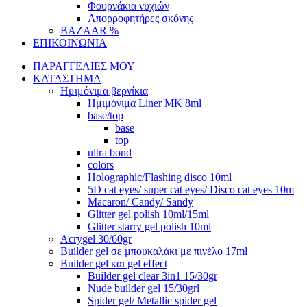
Φουρνάκια νυχιών
Απορροφητήρες σκόνης
BAZAAR %
ΕΠΙΚΟΙΝΩΝΙΑ
ΠΑΡΑΓΓΕΛΙΕΣ ΜΟΥ
ΚΑΤΑΣΤΗΜΑ
Ημιμόνιμα βερνίκια
Ημιμόνιμα Liner ΜΚ 8ml
base/top
base
top
ultra bond
colors
Holographic/Flashing disco 10ml
5D cat eyes/ super cat eyes/ Disco cat eyes 10m
Macaron/ Candy/ Sandy
Glitter gel polish 10ml/15ml
Glitter starry gel polish 10ml
Acrygel 30/60gr
Builder gel σε μπουκαλάκι με πινέλο 17ml
Builder gel και gel effect
Builder gel clear 3in1 15/30gr
Nude builder gel 15/30grl
Spider gel/ Metallic spider gel