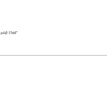
3 μώβ 15ml”