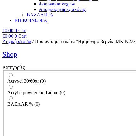
Φουρνάκια νυχιών
Απορροφητήρες σκόνης
BAZAAR %
ΕΠΙΚΟΙΝΩΝΙΑ
€
0.00
0
Cart
€
0.00
0
Cart
Αρχική σελίδα
/ Προϊόντα με ετικέτα “Ημιμόνιμο βερνίκι ΜΚ Ν27
Shop
Κατηγορίες
Acrygel 30/60gr
(
0
)
Acrylic powder και Liquid
(
0
)
BAZAAR %
(
0
)