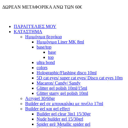
Μετάβαση
ΔΩΡΕΑΝ ΜΕΤΑΦΟΡΙΚΑ ΑΝΩ ΤΩΝ 60€
στο
περιεχόμενο
ΠΑΡΑΓΓΕΛΙΕΣ ΜΟΥ
ΚΑΤΑΣΤΗΜΑ
Ημιμόνιμα βερνίκια
Ημιμόνιμα Liner ΜΚ 8ml
base/top
base
top
ultra bond
colors
Holographic/Flashing disco 10ml
5D cat eyes/ super cat eyes/ Disco cat eyes 10m
Macaron/ Candy/ Sandy
Glitter gel polish 10ml/15ml
Glitter starry gel polish 10ml
Acrygel 30/60gr
Builder gel σε μπουκαλάκι με πινέλο 17ml
Builder gel και gel effect
Builder gel clear 3in1 15/30gr
Nude builder gel 15/30grl
Spider gel/ Metallic spider gel