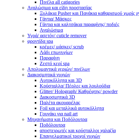
Πινέλα all catigories
Αναλώσιμα και είδη προστασίας
Ξυλάκια Pusher και Πανάκια καθαρισμού χωρίς χ
Γάντια/ Μάσκες
Γάντια και καλτσάκια παραφίνης/ ποδιές
Αναλώσιμα
Υγρά/ ασετόν/ cuticle remover
φροντίδα spa
κρέμες/ μάσκες/ scrub
Λάδι επωνυχίων
Παραφίνη
Ζεστό κερί spa
Απολυμαντικά χεριών/ πινέλων
Διακοσμητικά νυχιών
Αυτοκόλλητα και 3D
Κρύσταλλα/ Πέρλες και λουλούδια
Glitter/ Holograph/ Καθρέφτης/ powder
Διακοσμητικά 3D
Παλέτα ακουαρέλας
Foil και μεταλλικά αυτοκόλλητα
Γουνάκι για nail art
Μηχανήματα και Ποδόλουτρα
Ποδόλουτρα
αποστειρωτές και κρύσταλλοι χαλαζία
Επαγγελματικοί τροχοί νυχιών