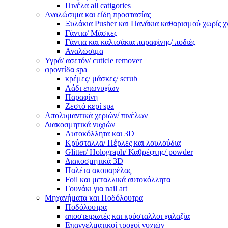
Πινέλα all catigories
Αναλώσιμα και είδη προστασίας
Ξυλάκια Pusher και Πανάκια καθαρισμού χωρίς χ
Γάντια/ Μάσκες
Γάντια και καλτσάκια παραφίνης/ ποδιές
Αναλώσιμα
Υγρά/ ασετόν/ cuticle remover
φροντίδα spa
κρέμες/ μάσκες/ scrub
Λάδι επωνυχίων
Παραφίνη
Ζεστό κερί spa
Απολυμαντικά χεριών/ πινέλων
Διακοσμητικά νυχιών
Αυτοκόλλητα και 3D
Κρύσταλλα/ Πέρλες και λουλούδια
Glitter/ Holograph/ Καθρέφτης/ powder
Διακοσμητικά 3D
Παλέτα ακουαρέλας
Foil και μεταλλικά αυτοκόλλητα
Γουνάκι για nail art
Μηχανήματα και Ποδόλουτρα
Ποδόλουτρα
αποστειρωτές και κρύσταλλοι χαλαζία
Επαγγελματικοί τροχοί νυχιών