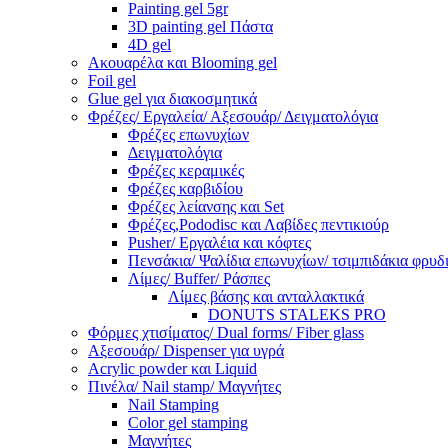
Painting gel 5gr
3D painting gel Πάστα
4D gel
Ακουαρέλα και Blooming gel
Foil gel
Glue gel για διακοσμητικά
Φρέζες/ Εργαλεία/ Αξεσουάρ/ Δειγματολόγια
Φρέζες επωνυχίων
Δειγματολόγια
Φρέζες κεραμικές
Φρέζες καρβιδίου
Φρέζες λείανσης και Set
Φρέζες,Pododisc και Λαβίδες πεντικιούρ
Pusher/ Εργαλέια και κόφτες
Πενσάκια/ Ψαλίδια επωνυχίων/ τσιμπιδάκια φρυδ
Λίμες/ Buffer/ Ράσπες
Λίμες βάσης και ανταλλακτικά
DONUTS STALEKS PRO
Φόρμες χτισίματος/ Dual forms/ Fiber glass
Αξεσουάρ/ Dispenser για υγρά
Acrylic powder και Liquid
Πινέλα/ Nail stamp/ Μαγνήτες
Nail Stamping
Color gel stamping
Μαγνήτες