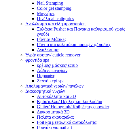
Nail Stamping
Color gel stamping
Μαγνήτες
Πινέλα all catigories
Αναλώσιμα και είδη προστασίας
Ξυλάκια Pusher και Πανάκια καθαρισμού χωρίς
χνούδι
Γάντια/ Μάσκες
Γάντια και καλτσάκια παραφίνης/ ποδιές
Αναλώσιμα
Υγρά/ ασετόν/ cuticle remover
φροντίδα spa
κρέμες/ μάσκες/ scrub
Λάδι επωνυχίων
Παραφίνη
Ζεστό κερί spa
Απολυμαντικά χεριών/ πινέλων
Διακοσμητικά νυχιών
Αυτοκόλλητα και 3D
Κρύσταλλα/ Πέρλες και λουλούδια
Glitter/ Holograph/ Καθρέφτης/ powder
Διακοσμητικά 3D
Παλέτα ακουαρέλας
Foil και μεταλλικά αυτοκόλλητα
Γουνάκι για nail art