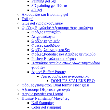
Painting gel 5gr
3D painting gel Πάστα
4D gel
Ακουαρέλα και Blooming gel
Foil gel
Glue gel για διακοσμητικά
Φρέζες/ Εργαλεία/ Αξεσουάρ/ Δειγματολόγια
Φρέζες επωνυχίων
Δειγματολόγια
Φρέζες κεραμικές
Φρέζες καρβιδίου
Φρέζες λείανσης και Set
Φρέζες,Pododisc και Λαβίδες πεντικιούρ
Pusher/ Εργαλέια και κόφτες
Πενσάκια/ Ψαλίδια επωνυχίων/ τσιμπιδάκια
φρυδιών
Λίμες/ Buffer/ Ράσπες
Λίμες βάσης και ανταλλακτικά
DONUTS STALEKS PRO
Φόρμες χτισίματος/ Dual forms/ Fiber glass
Αξεσουάρ/ Dispenser για υγρά
Acrylic powder και Liquid
Πινέλα/ Nail stamp/ Μαγνήτες
Nail Stamping
Color gel stamping