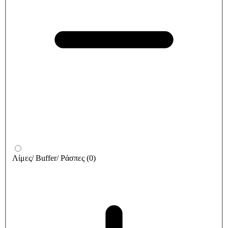
Λίμες/ Buffer/ Ράσπες
(
0
)