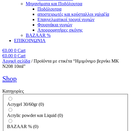
Μηχανήματα και Ποδόλουτρα
Ποδόλουτρα
αποστειρωτές και κρύσταλλοι χαλαζία
Επαγγελματικοί τροχοί νυχιών
Φουρνάκια νυχιών
Απορροφητήρες σκόνης
BAZAAR %
ΕΠΙΚΟΙΝΩΝΙΑ
€
0.00
0
Cart
€
0.00
0
Cart
Αρχική σελίδα
/ Προϊόντα με ετικέτα “Ημιμόνιμο βερνίκι ΜΚ
Ν208 10ml”
Shop
Κατηγορίες
Acrygel 30/60gr
(
0
)
Acrylic powder και Liquid
(
0
)
BAZAAR %
(
0
)