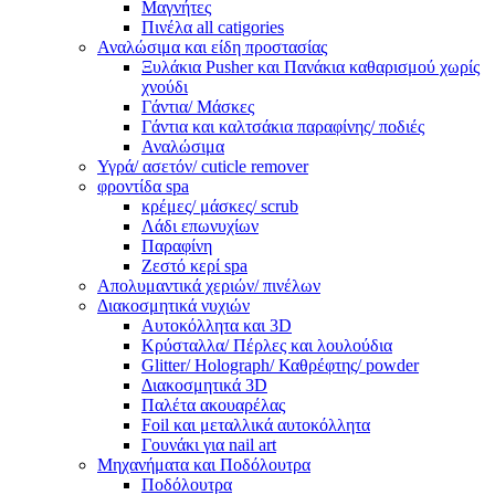
Μαγνήτες
Πινέλα all catigories
Αναλώσιμα και είδη προστασίας
Ξυλάκια Pusher και Πανάκια καθαρισμού χωρίς
χνούδι
Γάντια/ Μάσκες
Γάντια και καλτσάκια παραφίνης/ ποδιές
Αναλώσιμα
Υγρά/ ασετόν/ cuticle remover
φροντίδα spa
κρέμες/ μάσκες/ scrub
Λάδι επωνυχίων
Παραφίνη
Ζεστό κερί spa
Απολυμαντικά χεριών/ πινέλων
Διακοσμητικά νυχιών
Αυτοκόλλητα και 3D
Κρύσταλλα/ Πέρλες και λουλούδια
Glitter/ Holograph/ Καθρέφτης/ powder
Διακοσμητικά 3D
Παλέτα ακουαρέλας
Foil και μεταλλικά αυτοκόλλητα
Γουνάκι για nail art
Μηχανήματα και Ποδόλουτρα
Ποδόλουτρα