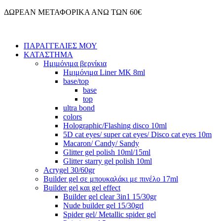
Μετάβαση
ΔΩΡΕΑΝ ΜΕΤΑΦΟΡΙΚΑ ΑΝΩ ΤΩΝ 60€
στο
περιεχόμενο
ΠΑΡΑΓΓΕΛΙΕΣ ΜΟΥ
ΚΑΤΑΣΤΗΜΑ
Ημιμόνιμα βερνίκια
Ημιμόνιμα Liner ΜΚ 8ml
base/top
base
top
ultra bond
colors
Holographic/Flashing disco 10ml
5D cat eyes/ super cat eyes/ Disco cat eyes 10m
Macaron/ Candy/ Sandy
Glitter gel polish 10ml/15ml
Glitter starry gel polish 10ml
Acrygel 30/60gr
Builder gel σε μπουκαλάκι με πινέλο 17ml
Builder gel και gel effect
Builder gel clear 3in1 15/30gr
Nude builder gel 15/30grl
Spider gel/ Metallic spider gel