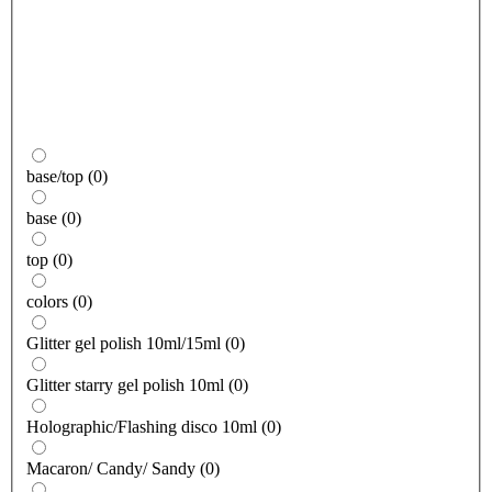
base/top
(
0
)
base
(
0
)
top
(
0
)
colors
(
0
)
Glitter gel polish 10ml/15ml
(
0
)
Glitter starry gel polish 10ml
(
0
)
Holographic/Flashing disco 10ml
(
0
)
Macaron/ Candy/ Sandy
(
0
)