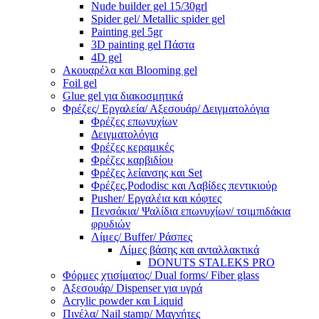
Nude builder gel 15/30grl
Spider gel/ Metallic spider gel
Painting gel 5gr
3D painting gel Πάστα
4D gel
Ακουαρέλα και Blooming gel
Foil gel
Glue gel για διακοσμητικά
Φρέζες/ Εργαλεία/ Αξεσουάρ/ Δειγματολόγια
Φρέζες επωνυχίων
Δειγματολόγια
Φρέζες κεραμικές
Φρέζες καρβιδίου
Φρέζες λείανσης και Set
Φρέζες,Pododisc και Λαβίδες πεντικιούρ
Pusher/ Εργαλέια και κόφτες
Πενσάκια/ Ψαλίδια επωνυχίων/ τσιμπιδάκια
φρυδιών
Λίμες/ Buffer/ Ράσπες
Λίμες βάσης και ανταλλακτικά
DONUTS STALEKS PRO
Φόρμες χτισίματος/ Dual forms/ Fiber glass
Αξεσουάρ/ Dispenser για υγρά
Acrylic powder και Liquid
Πινέλα/ Nail stamp/ Μαγνήτες