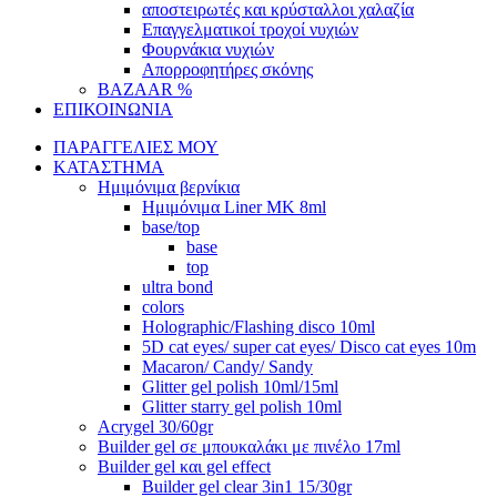
αποστειρωτές και κρύσταλλοι χαλαζία
Επαγγελματικοί τροχοί νυχιών
Φουρνάκια νυχιών
Απορροφητήρες σκόνης
BAZAAR %
ΕΠΙΚΟΙΝΩΝΙΑ
ΠΑΡΑΓΓΕΛΙΕΣ ΜΟΥ
ΚΑΤΑΣΤΗΜΑ
Ημιμόνιμα βερνίκια
Ημιμόνιμα Liner ΜΚ 8ml
base/top
base
top
ultra bond
colors
Holographic/Flashing disco 10ml
5D cat eyes/ super cat eyes/ Disco cat eyes 10m
Macaron/ Candy/ Sandy
Glitter gel polish 10ml/15ml
Glitter starry gel polish 10ml
Acrygel 30/60gr
Builder gel σε μπουκαλάκι με πινέλο 17ml
Builder gel και gel effect
Builder gel clear 3in1 15/30gr