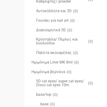
Καθρέφτης/ powder
Αυτοκόλλητα και 3D
(
0
)
Γουνάκι για nail art
(
0
)
Διακοσμητικά 3D
(
0
)
Κρύσταλλα/ Πέρλες και
(
0
)
λουλούδια
Παλέτα ακουαρέλας
(
0
)
Ημιμόνιμα Liner ΜΚ 8ml
(
0
)
Ημιμόνιμα βερνίκια
(
0
)
5D cat eyes/ super cat eyes/
(
0
)
Disco cat eyes 10m
base/top
(
0
)
base
(
0
)