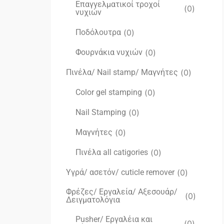
Επαγγελματικοί τροχοί
(
0
)
νυχιών
Ποδόλουτρα
(
0
)
Φουρνάκια νυχιών
(
0
)
Πινέλα/ Nail stamp/ Μαγνήτες
(
0
)
Color gel stamping
(
0
)
Nail Stamping
(
0
)
Μαγνήτες
(
0
)
Πινέλα all catigories
(
0
)
Υγρά/ ασετόν/ cuticle remover
(
0
)
Φρέζες/ Εργαλεία/ Αξεσουάρ/
(
0
)
Δειγματολόγια
Pusher/ Εργαλέια και
(
0
)