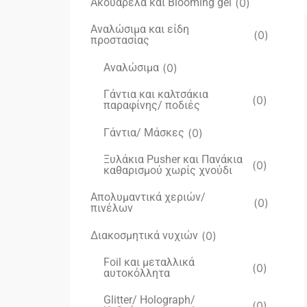
Ακουαρέλα και Blooming gel
(
0
)
Αναλώσιμα και είδη
(
0
)
προστασίας
Αναλώσιμα
(
0
)
Γάντια και καλτσάκια
(
0
)
παραφίνης/ ποδιές
Γάντια/ Μάσκες
(
0
)
Ξυλάκια Pusher και Πανάκια
(
0
)
καθαρισμού χωρίς χνούδι
Απολυμαντικά χεριών/
(
0
)
πινέλων
Διακοσμητικά νυχιών
(
0
)
Foil και μεταλλικά
(
0
)
αυτοκόλλητα
Glitter/ Holograph/
(
0
)