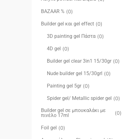
BAZAAR %
(
0
)
Builder gel και gel effect
(
0
)
3D painting gel Πάστα
(
0
)
4D gel
(
0
)
Builder gel clear 3in1 15/30gr
(
0
)
Nude builder gel 15/30grl
(
0
)
Painting gel 5gr
(
0
)
Spider gel/ Metallic spider gel
(
0
)
Builder gel σε μπουκαλάκι με
(
0
)
πινέλο 17ml
Foil gel
(
0
)