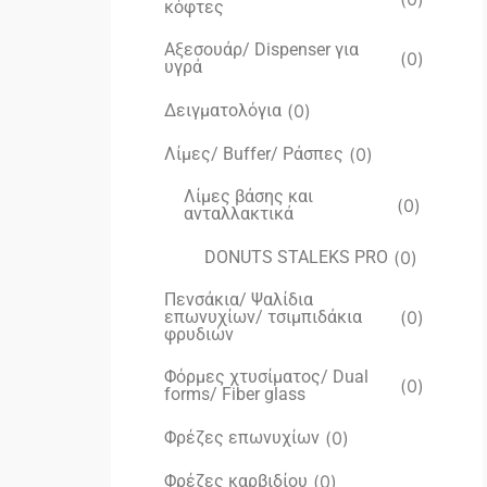
κόφτες
Αξεσουάρ/ Dispenser για
(
0
)
υγρά
Δειγματολόγια
(
0
)
Λίμες/ Buffer/ Ράσπες
(
0
)
Λίμες βάσης και
(
0
)
ανταλλακτικά
DONUTS STALEKS PRO
(
0
)
Πενσάκια/ Ψαλίδια
επωνυχίων/ τσιμπιδάκια
(
0
)
φρυδιών
Φόρμες χτυσίματος/ Dual
(
0
)
forms/ Fiber glass
Φρέζες επωνυχίων
(
0
)
Φρέζες καρβιδίου
(
0
)