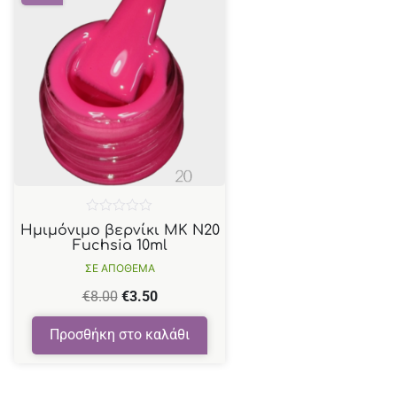
Βαθμολογήθηκε
Ημιμόνιμο βερνίκι ΜΚ Ν20
με
Fuchsia 10ml
0
από
ΣΕ ΑΠΟΘΕΜΑ
5
€
8.00
€
3.50
Προσθήκη στο καλάθι