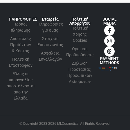
ΠΛΗΡΟΦΟΡΙΕΣ
Εταιρεία
Πολιτική
SOCIAL
Απορρήτου
MEDIA
Τρόποι
Πληροφορίες
Πολιτική
πληρωμής
για εμάς
Xρήσης
Αποστολές
Στοιχεία
Cookies
Προϊόντων
Επικοινωνίας
Όροι και
& Κόστος
Ασφάλεια
Προϋποθέσεις
PAYMENT
Πολιτική
Συναλλαγών
METHODS
Δήλωση
Επιστροφών
Προστασίας
*Όλες οι
Προσωπικών
παραγγελίες
Δεδομένων
αποστέλνονται
απο την
Ελλάδα
© Copyright 2023-2026 MkCosmetics. All Rights Reserved.