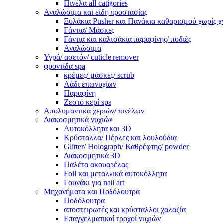
Πινέλα all catigories
Αναλώσιμα και είδη προστασίας
Ξυλάκια Pusher και Πανάκια καθαρισμού χωρίς χ
Γάντια/ Μάσκες
Γάντια και καλτσάκια παραφίνης/ ποδιές
Αναλώσιμα
Υγρά/ ασετόν/ cuticle remover
φροντίδα spa
κρέμες/ μάσκες/ scrub
Λάδι επωνυχίων
Παραφίνη
Ζεστό κερί spa
Απολυμαντικά χεριών/ πινέλων
Διακοσμητικά νυχιών
Αυτοκόλλητα και 3D
Κρύσταλλα/ Πέρλες και λουλούδια
Glitter/ Holograph/ Καθρέφτης/ powder
Διακοσμητικά 3D
Παλέτα ακουαρέλας
Foil και μεταλλικά αυτοκόλλητα
Γουνάκι για nail art
Μηχανήματα και Ποδόλουτρα
Ποδόλουτρα
αποστειρωτές και κρύσταλλοι χαλαζία
Επαγγελματικοί τροχοί νυχιών