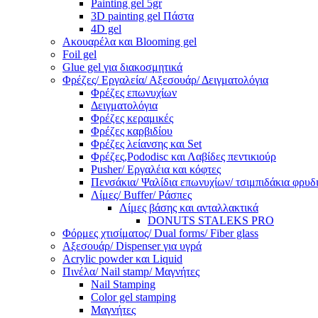
Painting gel 5gr
3D painting gel Πάστα
4D gel
Ακουαρέλα και Blooming gel
Foil gel
Glue gel για διακοσμητικά
Φρέζες/ Εργαλεία/ Αξεσουάρ/ Δειγματολόγια
Φρέζες επωνυχίων
Δειγματολόγια
Φρέζες κεραμικές
Φρέζες καρβιδίου
Φρέζες λείανσης και Set
Φρέζες,Pododisc και Λαβίδες πεντικιούρ
Pusher/ Εργαλέια και κόφτες
Πενσάκια/ Ψαλίδια επωνυχίων/ τσιμπιδάκια φρυδ
Λίμες/ Buffer/ Ράσπες
Λίμες βάσης και ανταλλακτικά
DONUTS STALEKS PRO
Φόρμες χτισίματος/ Dual forms/ Fiber glass
Αξεσουάρ/ Dispenser για υγρά
Acrylic powder και Liquid
Πινέλα/ Nail stamp/ Μαγνήτες
Nail Stamping
Color gel stamping
Μαγνήτες