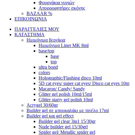
Φουρνάκια νυχιών
Απορροφητήρες σκόνης
BAZAAR %
ΕΠΙΚΟΙΝΩΝΙΑ
ΠΑΡΑΓΓΕΛΙΕΣ ΜΟΥ
ΚΑΤΑΣΤΗΜΑ
Ημιμόνιμα βερνίκια
Ημιμόνιμα Liner ΜΚ 8ml
base/top
base
top
ultra bond
colors
Holographic/Flashing disco 10ml
5D cat eyes/ super cat eyes/ Disco cat eyes 10m
Macaron/ Candy/ Sandy
Glitter gel polish 10ml/15ml
Glitter starry gel polish 10ml
Acrygel 30/60gr
Builder gel σε μπουκαλάκι με πινέλο 17ml
Builder gel και gel effect
Builder gel clear 3in1 15/30gr
Nude builder gel 15/30grl
Spider gel/ Metallic spider gel