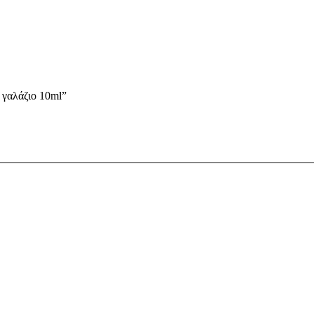
 γαλάζιο 10ml”