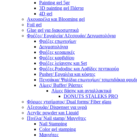
Painting gel 5gr
3D painting gel Πάστα
4D gel
Ακουαρέλα και Blooming gel
Foil gel
Glue gel για διακοσμητικά
Φρέζες/ Εργαλεία/ Αξεσουάρ/ Δειγματολόγια
Φρέζες επωνυχίων
Δειγματολόγια
Φρέζες κεραμικές
Φρέζες καρβιδίου
Φρέζες λείανσης και Set
Φρέζες,Pododisc και Λαβίδες πεντικιούρ
Pusher/ Εργαλέια και κόφτες
Πενσάκια/ Ψαλίδια επωνυχίων/ τσιμπιδάκια φρυδ
Λίμες/ Buffer/ Ράσπες
Λίμες βάσης και ανταλλακτικά
DONUTS STALEKS PRO
Φόρμες χτισίματος/ Dual forms/ Fiber glass
Αξεσουάρ/ Dispenser για υγρά
Acrylic powder και Liquid
Πινέλα/ Nail stamp/ Μαγνήτες
Nail Stamping
Color gel stamping
Μαγνήτες