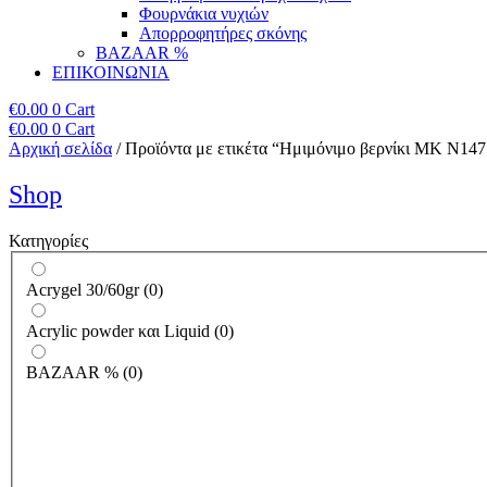
Φουρνάκια νυχιών
Απορροφητήρες σκόνης
BAZAAR %
ΕΠΙΚΟΙΝΩΝΙΑ
€
0.00
0
Cart
€
0.00
0
Cart
Αρχική σελίδα
/ Προϊόντα με ετικέτα “Ημιμόνιμο βερνίκι ΜΚ Ν147
Shop
Κατηγορίες
Acrygel 30/60gr
(
0
)
Acrylic powder και Liquid
(
0
)
BAZAAR %
(
0
)