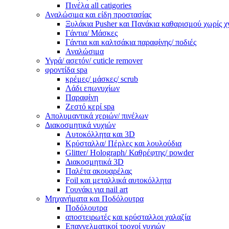
Πινέλα all catigories
Αναλώσιμα και είδη προστασίας
Ξυλάκια Pusher και Πανάκια καθαρισμού χωρίς χ
Γάντια/ Μάσκες
Γάντια και καλτσάκια παραφίνης/ ποδιές
Αναλώσιμα
Υγρά/ ασετόν/ cuticle remover
φροντίδα spa
κρέμες/ μάσκες/ scrub
Λάδι επωνυχίων
Παραφίνη
Ζεστό κερί spa
Απολυμαντικά χεριών/ πινέλων
Διακοσμητικά νυχιών
Αυτοκόλλητα και 3D
Κρύσταλλα/ Πέρλες και λουλούδια
Glitter/ Holograph/ Καθρέφτης/ powder
Διακοσμητικά 3D
Παλέτα ακουαρέλας
Foil και μεταλλικά αυτοκόλλητα
Γουνάκι για nail art
Μηχανήματα και Ποδόλουτρα
Ποδόλουτρα
αποστειρωτές και κρύσταλλοι χαλαζία
Επαγγελματικοί τροχοί νυχιών