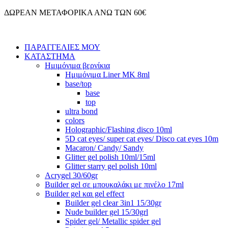
Μετάβαση
ΔΩΡΕΑΝ ΜΕΤΑΦΟΡΙΚΑ ΑΝΩ ΤΩΝ 60€
στο
περιεχόμενο
ΠΑΡΑΓΓΕΛΙΕΣ ΜΟΥ
ΚΑΤΑΣΤΗΜΑ
Ημιμόνιμα βερνίκια
Ημιμόνιμα Liner ΜΚ 8ml
base/top
base
top
ultra bond
colors
Holographic/Flashing disco 10ml
5D cat eyes/ super cat eyes/ Disco cat eyes 10m
Macaron/ Candy/ Sandy
Glitter gel polish 10ml/15ml
Glitter starry gel polish 10ml
Acrygel 30/60gr
Builder gel σε μπουκαλάκι με πινέλο 17ml
Builder gel και gel effect
Builder gel clear 3in1 15/30gr
Nude builder gel 15/30grl
Spider gel/ Metallic spider gel