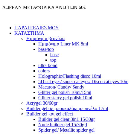
Μετάβαση
ΔΩΡΕΑΝ ΜΕΤΑΦΟΡΙΚΑ ΑΝΩ ΤΩΝ 60€
στο
περιεχόμενο
ΠΑΡΑΓΓΕΛΙΕΣ ΜΟΥ
ΚΑΤΑΣΤΗΜΑ
Ημιμόνιμα βερνίκια
Ημιμόνιμα Liner ΜΚ 8ml
base/top
base
top
ultra bond
colors
Holographic/Flashing disco 10ml
5D cat eyes/ super cat eyes/ Disco cat eyes 10m
Macaron/ Candy/ Sandy
Glitter gel polish 10ml/15ml
Glitter starry gel polish 10ml
Acrygel 30/60gr
Builder gel σε μπουκαλάκι με πινέλο 17ml
Builder gel και gel effect
Builder gel clear 3in1 15/30gr
Nude builder gel 15/30grl
Spider gel/ Metallic spider gel