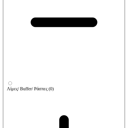
Λίμες/ Buffer/ Ράσπες
(
0
)