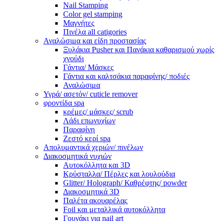
Nail Stamping
Color gel stamping
Μαγνήτες
Πινέλα all catigories
Αναλώσιμα και είδη προστασίας
Ξυλάκια Pusher και Πανάκια καθαρισμού χωρίς
χνούδι
Γάντια/ Μάσκες
Γάντια και καλτσάκια παραφίνης/ ποδιές
Αναλώσιμα
Υγρά/ ασετόν/ cuticle remover
φροντίδα spa
κρέμες/ μάσκες/ scrub
Λάδι επωνυχίων
Παραφίνη
Ζεστό κερί spa
Απολυμαντικά χεριών/ πινέλων
Διακοσμητικά νυχιών
Αυτοκόλλητα και 3D
Κρύσταλλα/ Πέρλες και λουλούδια
Glitter/ Holograph/ Καθρέφτης/ powder
Διακοσμητικά 3D
Παλέτα ακουαρέλας
Foil και μεταλλικά αυτοκόλλητα
Γουνάκι για nail art