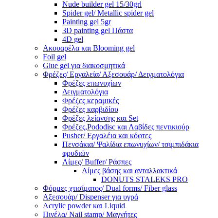
Nude builder gel 15/30grl
Spider gel/ Metallic spider gel
Painting gel 5gr
3D painting gel Πάστα
4D gel
Ακουαρέλα και Blooming gel
Foil gel
Glue gel για διακοσμητικά
Φρέζες/ Εργαλεία/ Αξεσουάρ/ Δειγματολόγια
Φρέζες επωνυχίων
Δειγματολόγια
Φρέζες κεραμικές
Φρέζες καρβιδίου
Φρέζες λείανσης και Set
Φρέζες,Pododisc και Λαβίδες πεντικιούρ
Pusher/ Εργαλέια και κόφτες
Πενσάκια/ Ψαλίδια επωνυχίων/ τσιμπιδάκια
φρυδιών
Λίμες/ Buffer/ Ράσπες
Λίμες βάσης και ανταλλακτικά
DONUTS STALEKS PRO
Φόρμες χτισίματος/ Dual forms/ Fiber glass
Αξεσουάρ/ Dispenser για υγρά
Acrylic powder και Liquid
Πινέλα/ Nail stamp/ Μαγνήτες