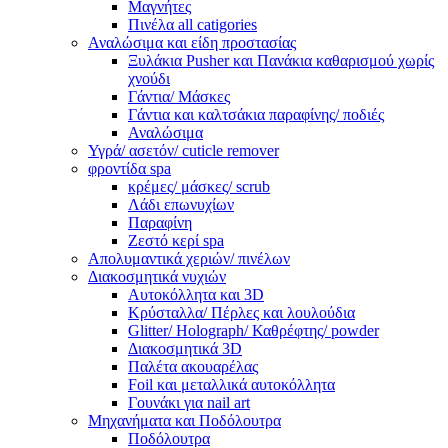
Μαγνήτες
Πινέλα all catigories
Αναλώσιμα και είδη προστασίας
Ξυλάκια Pusher και Πανάκια καθαρισμού χωρίς
χνούδι
Γάντια/ Μάσκες
Γάντια και καλτσάκια παραφίνης/ ποδιές
Αναλώσιμα
Υγρά/ ασετόν/ cuticle remover
φροντίδα spa
κρέμες/ μάσκες/ scrub
Λάδι επωνυχίων
Παραφίνη
Ζεστό κερί spa
Απολυμαντικά χεριών/ πινέλων
Διακοσμητικά νυχιών
Αυτοκόλλητα και 3D
Κρύσταλλα/ Πέρλες και λουλούδια
Glitter/ Holograph/ Καθρέφτης/ powder
Διακοσμητικά 3D
Παλέτα ακουαρέλας
Foil και μεταλλικά αυτοκόλλητα
Γουνάκι για nail art
Μηχανήματα και Ποδόλουτρα
Ποδόλουτρα