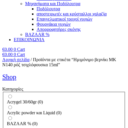
Μηχανήματα και Ποδόλουτρα
Ποδόλουτρα
αποστειρωτές και κρύσταλλοι χαλαζία
Επαγγελματικοί τροχοί νυχιών
Φουρνάκια νυχιών
Απορροφητήρες σκόνης
BAZAAR %
ΕΠΙΚΟΙΝΩΝΙΑ
€
0.00
0
Cart
€
0.00
0
Cart
Αρχική σελίδα
/ Προϊόντα με ετικέτα “Ημιμόνιμο βερνίκι ΜΚ
Ν140 ρόζ τσιχλόφουσκα 15ml”
Shop
Κατηγορίες
Acrygel 30/60gr
(
0
)
Acrylic powder και Liquid
(
0
)
BAZAAR %
(
0
)