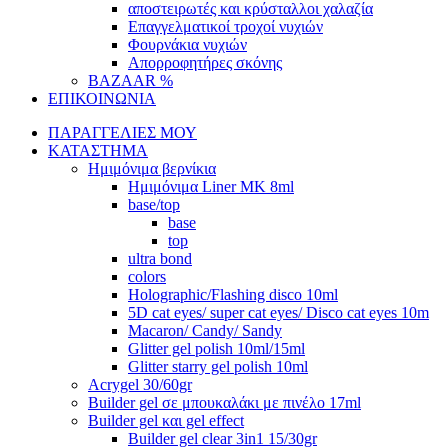
αποστειρωτές και κρύσταλλοι χαλαζία
Επαγγελματικοί τροχοί νυχιών
Φουρνάκια νυχιών
Απορροφητήρες σκόνης
BAZAAR %
ΕΠΙΚΟΙΝΩΝΙΑ
ΠΑΡΑΓΓΕΛΙΕΣ ΜΟΥ
ΚΑΤΑΣΤΗΜΑ
Ημιμόνιμα βερνίκια
Ημιμόνιμα Liner ΜΚ 8ml
base/top
base
top
ultra bond
colors
Holographic/Flashing disco 10ml
5D cat eyes/ super cat eyes/ Disco cat eyes 10m
Macaron/ Candy/ Sandy
Glitter gel polish 10ml/15ml
Glitter starry gel polish 10ml
Acrygel 30/60gr
Builder gel σε μπουκαλάκι με πινέλο 17ml
Builder gel και gel effect
Builder gel clear 3in1 15/30gr