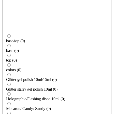
base/top
(
0
)
base
(
0
)
top
(
0
)
colors
(
0
)
Glitter gel polish 10ml/15ml
(
0
)
Glitter starry gel polish 10ml
(
0
)
Holographic/Flashing disco 10ml
(
0
)
Macaron/ Candy/ Sandy
(
0
)