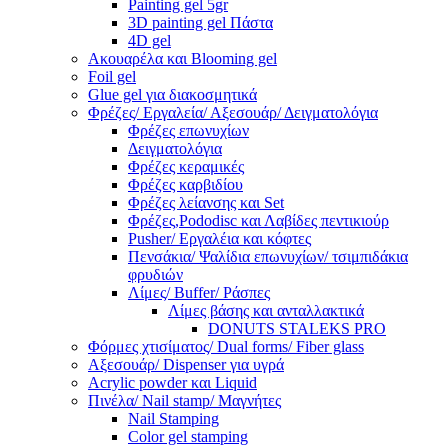
Painting gel 5gr
3D painting gel Πάστα
4D gel
Ακουαρέλα και Blooming gel
Foil gel
Glue gel για διακοσμητικά
Φρέζες/ Εργαλεία/ Αξεσουάρ/ Δειγματολόγια
Φρέζες επωνυχίων
Δειγματολόγια
Φρέζες κεραμικές
Φρέζες καρβιδίου
Φρέζες λείανσης και Set
Φρέζες,Pododisc και Λαβίδες πεντικιούρ
Pusher/ Εργαλέια και κόφτες
Πενσάκια/ Ψαλίδια επωνυχίων/ τσιμπιδάκια
φρυδιών
Λίμες/ Buffer/ Ράσπες
Λίμες βάσης και ανταλλακτικά
DONUTS STALEKS PRO
Φόρμες χτισίματος/ Dual forms/ Fiber glass
Αξεσουάρ/ Dispenser για υγρά
Acrylic powder και Liquid
Πινέλα/ Nail stamp/ Μαγνήτες
Nail Stamping
Color gel stamping