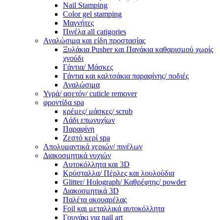
Nail Stamping
Color gel stamping
Μαγνήτες
Πινέλα all catigories
Αναλώσιμα και είδη προστασίας
Ξυλάκια Pusher και Πανάκια καθαρισμού χωρίς
χνούδι
Γάντια/ Μάσκες
Γάντια και καλτσάκια παραφίνης/ ποδιές
Αναλώσιμα
Υγρά/ ασετόν/ cuticle remover
φροντίδα spa
κρέμες/ μάσκες/ scrub
Λάδι επωνυχίων
Παραφίνη
Ζεστό κερί spa
Απολυμαντικά χεριών/ πινέλων
Διακοσμητικά νυχιών
Αυτοκόλλητα και 3D
Κρύσταλλα/ Πέρλες και λουλούδια
Glitter/ Holograph/ Καθρέφτης/ powder
Διακοσμητικά 3D
Παλέτα ακουαρέλας
Foil και μεταλλικά αυτοκόλλητα
Γουνάκι για nail art