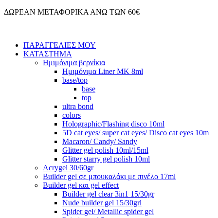
Μετάβαση
ΔΩΡΕΑΝ ΜΕΤΑΦΟΡΙΚΑ ΑΝΩ ΤΩΝ 60€
στο
περιεχόμενο
ΠΑΡΑΓΓΕΛΙΕΣ ΜΟΥ
ΚΑΤΑΣΤΗΜΑ
Ημιμόνιμα βερνίκια
Ημιμόνιμα Liner ΜΚ 8ml
base/top
base
top
ultra bond
colors
Holographic/Flashing disco 10ml
5D cat eyes/ super cat eyes/ Disco cat eyes 10m
Macaron/ Candy/ Sandy
Glitter gel polish 10ml/15ml
Glitter starry gel polish 10ml
Acrygel 30/60gr
Builder gel σε μπουκαλάκι με πινέλο 17ml
Builder gel και gel effect
Builder gel clear 3in1 15/30gr
Nude builder gel 15/30grl
Spider gel/ Metallic spider gel