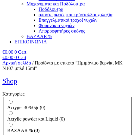
Μηχανήματα και Ποδόλουτρα
Ποδόλουτρα
αποστειρωτές και κρύσταλλοι χαλαζία
Επαγγελματικοί τροχοί νυχιών
Φουρνάκια νυχιών
Απορροφητήρες σκόνης
BAZAAR %
ΕΠΙΚΟΙΝΩΝΙΑ
€
0.00
0
Cart
€
0.00
0
Cart
Αρχική σελίδα
/ Προϊόντα με ετικέτα “Ημιμόνιμο βερνίκι ΜΚ
Ν107 μπλέ 15ml”
Shop
Κατηγορίες
Acrygel 30/60gr
(
0
)
Acrylic powder και Liquid
(
0
)
BAZAAR %
(
0
)