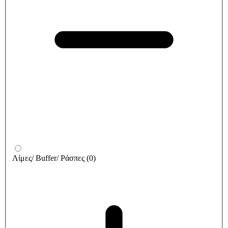
Λίμες/ Buffer/ Ράσπες
(
0
)