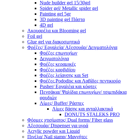
Nude builder gel 15/30grl
Spider gel/ Metallic spider gel
Painting gel 5gr
3D painting gel Πάστα
4D gel
Ακουαρέλα και Blooming gel
Foil gel
Glue gel για διακοσμητικά
Φρέζες/ Εργαλεία/ Αξεσουάρ/ Δειγματολόγια
Φρέζες επωνυχίων
Δειγματολόγια
Φρέζες κεραμικές
Φρέζες καρβιδίου
Φρέζες λείανσης και Set
Φρέζες,Pododisc και Λαβίδες πεντικιούρ
Pusher/ Εργαλέια και κόφτες
Πενσάκια/ Ψαλίδια επωνυχίων/ τσιμπιδάκια
φρυδιών
Λίμες/ Buffer/ Ράσπες
Λίμες βάσης και ανταλλακτικά
DONUTS STALEKS PRO
Φόρμες χτισίματος/ Dual forms/ Fiber glass
Αξεσουάρ/ Dispenser για υγρά
Acrylic powder και Liquid
Πινέλα/ Nail stamp/ Μαγνήτες