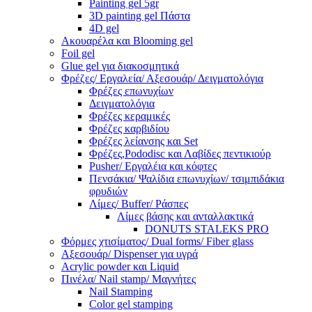
Painting gel 5gr
3D painting gel Πάστα
4D gel
Ακουαρέλα και Blooming gel
Foil gel
Glue gel για διακοσμητικά
Φρέζες/ Εργαλεία/ Αξεσουάρ/ Δειγματολόγια
Φρέζες επωνυχίων
Δειγματολόγια
Φρέζες κεραμικές
Φρέζες καρβιδίου
Φρέζες λείανσης και Set
Φρέζες,Pododisc και Λαβίδες πεντικιούρ
Pusher/ Εργαλέια και κόφτες
Πενσάκια/ Ψαλίδια επωνυχίων/ τσιμπιδάκια
φρυδιών
Λίμες/ Buffer/ Ράσπες
Λίμες βάσης και ανταλλακτικά
DONUTS STALEKS PRO
Φόρμες χτισίματος/ Dual forms/ Fiber glass
Αξεσουάρ/ Dispenser για υγρά
Acrylic powder και Liquid
Πινέλα/ Nail stamp/ Μαγνήτες
Nail Stamping
Color gel stamping