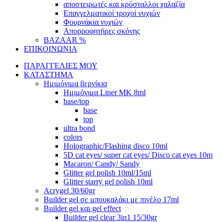
αποστειρωτές και κρύσταλλοι χαλαζία
Επαγγελματικοί τροχοί νυχιών
Φουρνάκια νυχιών
Απορροφητήρες σκόνης
BAZAAR %
ΕΠΙΚΟΙΝΩΝΙΑ
ΠΑΡΑΓΓΕΛΙΕΣ ΜΟΥ
ΚΑΤΑΣΤΗΜΑ
Ημιμόνιμα βερνίκια
Ημιμόνιμα Liner ΜΚ 8ml
base/top
base
top
ultra bond
colors
Holographic/Flashing disco 10ml
5D cat eyes/ super cat eyes/ Disco cat eyes 10m
Macaron/ Candy/ Sandy
Glitter gel polish 10ml/15ml
Glitter starry gel polish 10ml
Acrygel 30/60gr
Builder gel σε μπουκαλάκι με πινέλο 17ml
Builder gel και gel effect
Builder gel clear 3in1 15/30gr