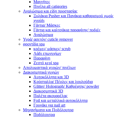
Μαγνήτες
Πινέλα all catigories
Αναλώσιμα και είδη προστασίας
Ξυλάκια Pusher και Πανάκια καθαρισμού χωρίς
χνούδι
Γάντια/ Μάσκες
Γάντια και καλτσάκια παραφίνης/ ποδιές
Αναλώσιμα
Υγρά/ ασετόν/ cuticle remover
φροντίδα spa
κρέμες/ μάσκες/ scrub
Λάδι επωνυχίων
Παραφίνη
Ζεστό κερί spa
Απολυμαντικά χεριών/ πινέλων
Διακοσμητικά νυχιών
Αυτοκόλλητα και 3D
Κρύσταλλα/ Πέρλες και λουλούδια
Glitter/ Holograph/ Καθρέφτης/ powder
Διακοσμητικά 3D
Παλέτα ακουαρέλας
Foil και μεταλλικά αυτοκόλλητα
Γουνάκι για nail art
Μηχανήματα και Ποδόλουτρα
Ποδόλουτρα