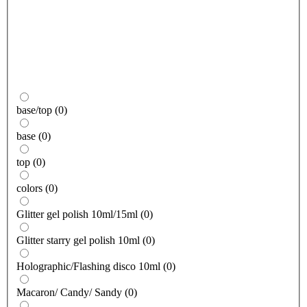
base/top
(
0
)
base
(
0
)
top
(
0
)
colors
(
0
)
Glitter gel polish 10ml/15ml
(
0
)
Glitter starry gel polish 10ml
(
0
)
Holographic/Flashing disco 10ml
(
0
)
Macaron/ Candy/ Sandy
(
0
)