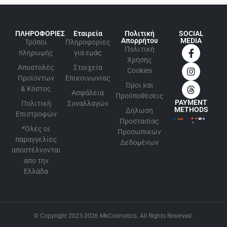
ΠΛΗΡΟΦΟΡΙΕΣ
Εταιρεία
Πολιτική
SOCIAL
Απορρήτου
MEDIA
Τρόποι
Πληροφορίες
Πολιτική
πληρωμής
για εμάς
Xρήσης
Αποστολές
Στοιχεία
Cookies
Προϊόντων
Επικοινωνίας
Όροι και
& Κόστος
Ασφάλεια
Προϋποθέσεις
PAYMENT
Πολιτική
Συναλλαγών
METHODS
Δήλωση
Επιστροφών
Προστασίας
*Όλες οι
Προσωπικών
παραγγελίες
Δεδομένων
αποστέλνονται
απο την
Ελλάδα
© Copyright 2023-2026 MkCosmetics. All Rights Reserved.