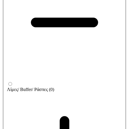
Λίμες/ Buffer/ Ράσπες
(
0
)