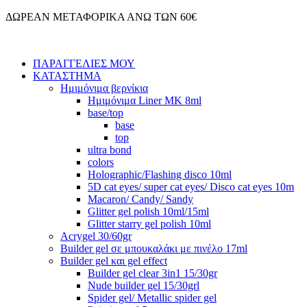
Μετάβαση
ΔΩΡΕΑΝ ΜΕΤΑΦΟΡΙΚΑ ΑΝΩ ΤΩΝ 60€
στο
περιεχόμενο
ΠΑΡΑΓΓΕΛΙΕΣ ΜΟΥ
ΚΑΤΑΣΤΗΜΑ
Ημιμόνιμα βερνίκια
Ημιμόνιμα Liner ΜΚ 8ml
base/top
base
top
ultra bond
colors
Holographic/Flashing disco 10ml
5D cat eyes/ super cat eyes/ Disco cat eyes 10m
Macaron/ Candy/ Sandy
Glitter gel polish 10ml/15ml
Glitter starry gel polish 10ml
Acrygel 30/60gr
Builder gel σε μπουκαλάκι με πινέλο 17ml
Builder gel και gel effect
Builder gel clear 3in1 15/30gr
Nude builder gel 15/30grl
Spider gel/ Metallic spider gel