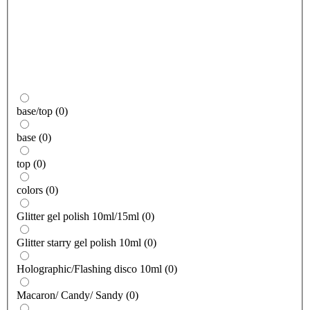
base/top
(
0
)
base
(
0
)
top
(
0
)
colors
(
0
)
Glitter gel polish 10ml/15ml
(
0
)
Glitter starry gel polish 10ml
(
0
)
Holographic/Flashing disco 10ml
(
0
)
Macaron/ Candy/ Sandy
(
0
)