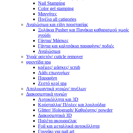
Nail Stamping
Color gel stamping
Μαγνήτες
Πινέλα all catigories
Αναλώσιμα και είδη προστασίας
Ξυλάκια Pusher και Πανάκια καθαρισμού χωρίς
χνούδι
Γάντια/ Μάσκες
Γάντια και καλτσάκια παραφίνης/ ποδιές
Αναλώσιμα
Υγρά/ ασετόν/ cuticle remover
φροντίδα spa
κρέμες/ μάσκες/ scrub
Λάδι επωνυχίων
Παραφίνη
Ζεστό κερί spa
Απολυμαντικά χεριών/ πινέλων
Διακοσμητικά νυχιών
Αυτοκόλλητα και 3D
Κρύσταλλα/ Πέρλες και λουλούδια
Glitter/ Holograph/ Καθρέφτης/ powder
Διακοσμητικά 3D
Παλέτα ακουαρέλας
Foil και μεταλλικά αυτοκόλλητα
Γουνάκι για nail art