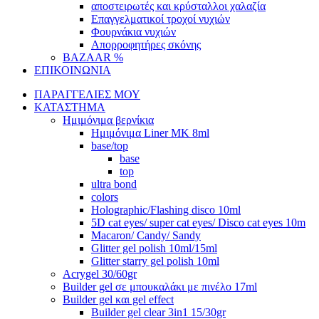
αποστειρωτές και κρύσταλλοι χαλαζία
Επαγγελματικοί τροχοί νυχιών
Φουρνάκια νυχιών
Απορροφητήρες σκόνης
BAZAAR %
ΕΠΙΚΟΙΝΩΝΙΑ
ΠΑΡΑΓΓΕΛΙΕΣ ΜΟΥ
ΚΑΤΑΣΤΗΜΑ
Ημιμόνιμα βερνίκια
Ημιμόνιμα Liner ΜΚ 8ml
base/top
base
top
ultra bond
colors
Holographic/Flashing disco 10ml
5D cat eyes/ super cat eyes/ Disco cat eyes 10m
Macaron/ Candy/ Sandy
Glitter gel polish 10ml/15ml
Glitter starry gel polish 10ml
Acrygel 30/60gr
Builder gel σε μπουκαλάκι με πινέλο 17ml
Builder gel και gel effect
Builder gel clear 3in1 15/30gr