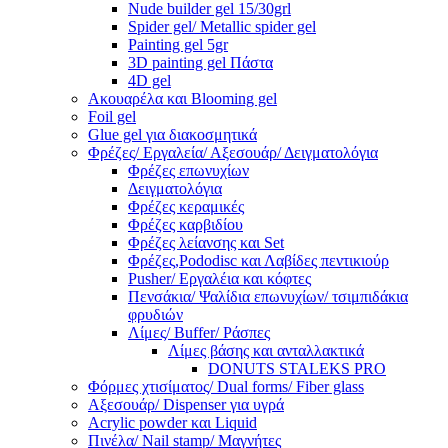
Nude builder gel 15/30grl
Spider gel/ Metallic spider gel
Painting gel 5gr
3D painting gel Πάστα
4D gel
Ακουαρέλα και Blooming gel
Foil gel
Glue gel για διακοσμητικά
Φρέζες/ Εργαλεία/ Αξεσουάρ/ Δειγματολόγια
Φρέζες επωνυχίων
Δειγματολόγια
Φρέζες κεραμικές
Φρέζες καρβιδίου
Φρέζες λείανσης και Set
Φρέζες,Pododisc και Λαβίδες πεντικιούρ
Pusher/ Εργαλέια και κόφτες
Πενσάκια/ Ψαλίδια επωνυχίων/ τσιμπιδάκια
φρυδιών
Λίμες/ Buffer/ Ράσπες
Λίμες βάσης και ανταλλακτικά
DONUTS STALEKS PRO
Φόρμες χτισίματος/ Dual forms/ Fiber glass
Αξεσουάρ/ Dispenser για υγρά
Acrylic powder και Liquid
Πινέλα/ Nail stamp/ Μαγνήτες