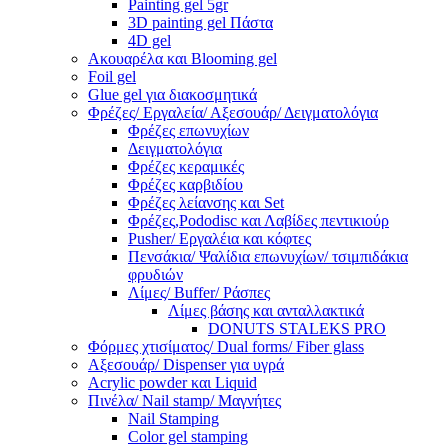
Painting gel 5gr
3D painting gel Πάστα
4D gel
Ακουαρέλα και Blooming gel
Foil gel
Glue gel για διακοσμητικά
Φρέζες/ Εργαλεία/ Αξεσουάρ/ Δειγματολόγια
Φρέζες επωνυχίων
Δειγματολόγια
Φρέζες κεραμικές
Φρέζες καρβιδίου
Φρέζες λείανσης και Set
Φρέζες,Pododisc και Λαβίδες πεντικιούρ
Pusher/ Εργαλέια και κόφτες
Πενσάκια/ Ψαλίδια επωνυχίων/ τσιμπιδάκια
φρυδιών
Λίμες/ Buffer/ Ράσπες
Λίμες βάσης και ανταλλακτικά
DONUTS STALEKS PRO
Φόρμες χτισίματος/ Dual forms/ Fiber glass
Αξεσουάρ/ Dispenser για υγρά
Acrylic powder και Liquid
Πινέλα/ Nail stamp/ Μαγνήτες
Nail Stamping
Color gel stamping