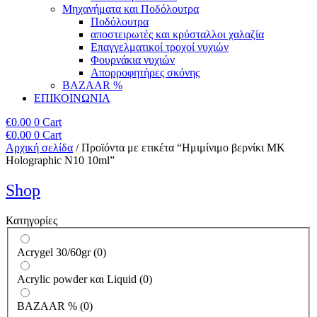
Μηχανήματα και Ποδόλουτρα
Ποδόλουτρα
αποστειρωτές και κρύσταλλοι χαλαζία
Επαγγελματικοί τροχοί νυχιών
Φουρνάκια νυχιών
Απορροφητήρες σκόνης
BAZAAR %
ΕΠΙΚΟΙΝΩΝΙΑ
€
0.00
0
Cart
€
0.00
0
Cart
Αρχική σελίδα
/ Προϊόντα με ετικέτα “Ημιμίνιμο βερνίκι MK
Holographic N10 10ml”
Shop
Κατηγορίες
Acrygel 30/60gr
(
0
)
Acrylic powder και Liquid
(
0
)
BAZAAR %
(
0
)