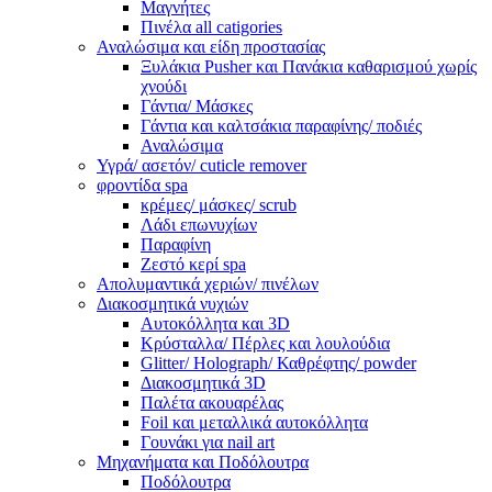
Μαγνήτες
Πινέλα all catigories
Αναλώσιμα και είδη προστασίας
Ξυλάκια Pusher και Πανάκια καθαρισμού χωρίς
χνούδι
Γάντια/ Μάσκες
Γάντια και καλτσάκια παραφίνης/ ποδιές
Αναλώσιμα
Υγρά/ ασετόν/ cuticle remover
φροντίδα spa
κρέμες/ μάσκες/ scrub
Λάδι επωνυχίων
Παραφίνη
Ζεστό κερί spa
Απολυμαντικά χεριών/ πινέλων
Διακοσμητικά νυχιών
Αυτοκόλλητα και 3D
Κρύσταλλα/ Πέρλες και λουλούδια
Glitter/ Holograph/ Καθρέφτης/ powder
Διακοσμητικά 3D
Παλέτα ακουαρέλας
Foil και μεταλλικά αυτοκόλλητα
Γουνάκι για nail art
Μηχανήματα και Ποδόλουτρα
Ποδόλουτρα