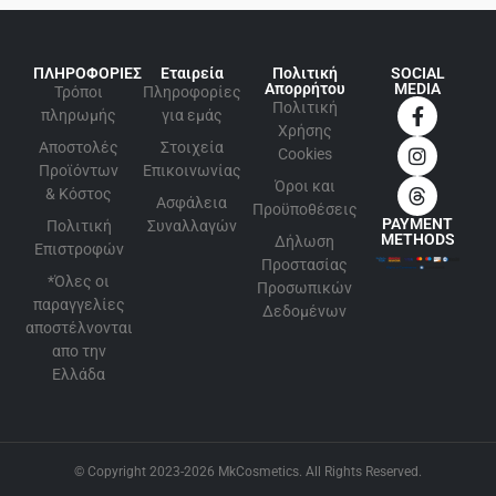
ΠΛΗΡΟΦΟΡΙΕΣ
Εταιρεία
Πολιτική
SOCIAL
Απορρήτου
MEDIA
Τρόποι
Πληροφορίες
Πολιτική
πληρωμής
για εμάς
Xρήσης
Αποστολές
Στοιχεία
Cookies
Προϊόντων
Επικοινωνίας
Όροι και
& Κόστος
Ασφάλεια
Προϋποθέσεις
PAYMENT
Πολιτική
Συναλλαγών
METHODS
Δήλωση
Επιστροφών
Προστασίας
*Όλες οι
Προσωπικών
παραγγελίες
Δεδομένων
αποστέλνονται
απο την
Ελλάδα
© Copyright 2023-2026 MkCosmetics. All Rights Reserved.