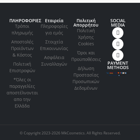
ΠΛΗΡΟΦΟΡΙΕΣ
Εταιρεία
Πολιτική
SOCIAL
Απορρήτου
MEDIA
Τρόποι
Πληροφορίες
Πολιτική
πληρωμής
για εμάς
Xρήσης
Αποστολές
Στοιχεία
Cookies
Προϊόντων
Επικοινωνίας
Όροι και
& Κόστος
Ασφάλεια
Προϋποθέσεις
PAYMENT
Πολιτική
Συναλλαγών
METHODS
Δήλωση
Επιστροφών
Προστασίας
*Όλες οι
Προσωπικών
παραγγελίες
Δεδομένων
αποστέλνονται
απο την
Ελλάδα
© Copyright 2023-2026 MkCosmetics. All Rights Reserved.