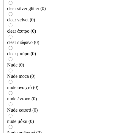
clear silver glitter
(
0
)
clear velvet
(
0
)
clear άσπρο
(
0
)
clear διάφανο
(
0
)
clear μαύρο
(
0
)
Nude
(
0
)
Nude moca
(
0
)
nude ανοιχτό
(
0
)
nude έντονο
(
0
)
Nude καφετί
(
0
)
nude μόκα
(
0
)
Nude ροδακινί
(
0
)