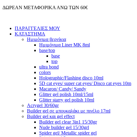
Μετάβαση
ΔΩΡΕΑΝ ΜΕΤΑΦΟΡΙΚΑ ΑΝΩ ΤΩΝ 60€
στο
περιεχόμενο
ΠΑΡΑΓΓΕΛΙΕΣ ΜΟΥ
ΚΑΤΑΣΤΗΜΑ
Ημιμόνιμα βερνίκια
Ημιμόνιμα Liner ΜΚ 8ml
base/top
base
top
ultra bond
colors
Holographic/Flashing disco 10ml
5D cat eyes/ super cat eyes/ Disco cat eyes 10m
Macaron/ Candy/ Sandy
Glitter gel polish 10ml/15ml
Glitter starry gel polish 10ml
Acrygel 30/60gr
Builder gel σε μπουκαλάκι με πινέλο 17ml
Builder gel και gel effect
Builder gel clear 3in1 15/30gr
Nude builder gel 15/30grl
Spider gel/ Metallic spider gel