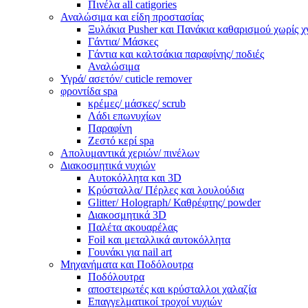
Πινέλα all catigories
Αναλώσιμα και είδη προστασίας
Ξυλάκια Pusher και Πανάκια καθαρισμού χωρίς χ
Γάντια/ Μάσκες
Γάντια και καλτσάκια παραφίνης/ ποδιές
Αναλώσιμα
Υγρά/ ασετόν/ cuticle remover
φροντίδα spa
κρέμες/ μάσκες/ scrub
Λάδι επωνυχίων
Παραφίνη
Ζεστό κερί spa
Απολυμαντικά χεριών/ πινέλων
Διακοσμητικά νυχιών
Αυτοκόλλητα και 3D
Κρύσταλλα/ Πέρλες και λουλούδια
Glitter/ Holograph/ Καθρέφτης/ powder
Διακοσμητικά 3D
Παλέτα ακουαρέλας
Foil και μεταλλικά αυτοκόλλητα
Γουνάκι για nail art
Μηχανήματα και Ποδόλουτρα
Ποδόλουτρα
αποστειρωτές και κρύσταλλοι χαλαζία
Επαγγελματικοί τροχοί νυχιών