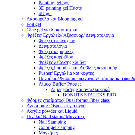
Painting gel 5gr
3D painting gel Πάστα
4D gel
Ακουαρέλα και Blooming gel
Foil gel
Glue gel για διακοσμητικά
Φρέζες/ Εργαλεία/ Αξεσουάρ/ Δειγματολόγια
Φρέζες επωνυχίων
Δειγματολόγια
Φρέζες κεραμικές
Φρέζες καρβιδίου
Φρέζες λείανσης και Set
Φρέζες,Pododisc και Λαβίδες πεντικιούρ
Pusher/ Εργαλέια και κόφτες
Πενσάκια/ Ψαλίδια επωνυχίων/ τσιμπιδάκια φρυδ
Λίμες/ Buffer/ Ράσπες
Λίμες βάσης και ανταλλακτικά
DONUTS STALEKS PRO
Φόρμες χτισίματος/ Dual forms/ Fiber glass
Αξεσουάρ/ Dispenser για υγρά
Acrylic powder και Liquid
Πινέλα/ Nail stamp/ Μαγνήτες
Nail Stamping
Color gel stamping
Μαγνήτες