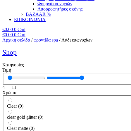
Φουρνάκια νυχιών
Απορροφητήρες σκόνης
BAZAAR %
ΕΠΙΚΟΙΝΩΝΙΑ
€
0.00
0
Cart
€
0.00
0
Cart
Αρχική σελίδα
/
φροντίδα spa
/ Λάδι επωνυχίων
Shop
Κατηγορίες
Τιμή
4
—
11
Χρώμα
Clear
(
0
)
clear gold glitter
(
0
)
Clear matte
(
0
)