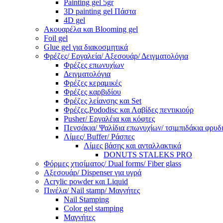
Painting gel 5gr
3D painting gel Πάστα
4D gel
Ακουαρέλα και Blooming gel
Foil gel
Glue gel για διακοσμητικά
Φρέζες/ Εργαλεία/ Αξεσουάρ/ Δειγματολόγια
Φρέζες επωνυχίων
Δειγματολόγια
Φρέζες κεραμικές
Φρέζες καρβιδίου
Φρέζες λείανσης και Set
Φρέζες,Pododisc και Λαβίδες πεντικιούρ
Pusher/ Εργαλέια και κόφτες
Πενσάκια/ Ψαλίδια επωνυχίων/ τσιμπιδάκια φρυδ
Λίμες/ Buffer/ Ράσπες
Λίμες βάσης και ανταλλακτικά
DONUTS STALEKS PRO
Φόρμες χτισίματος/ Dual forms/ Fiber glass
Αξεσουάρ/ Dispenser για υγρά
Acrylic powder και Liquid
Πινέλα/ Nail stamp/ Μαγνήτες
Nail Stamping
Color gel stamping
Μαγνήτες