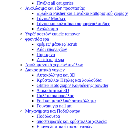
Πινέλα all catigories
Αναλώσιμα και είδη προστασίας
Ξυλάκια Pusher και Πανάκια καθαρισμού χωρίς χ
Γάντια/ Μάσκες
Γάντια και καλτσάκια παραφίνης/ ποδιές
Αναλώσιμα
Υγρά/ ασετόν/ cuticle remover
φροντίδα spa
κρέμες/ μάσκες/ scrub
Λάδι επωνυχίων
Παραφίνη
Ζεστό κερί spa
Απολυμαντικά χεριών/ πινέλων
Διακοσμητικά νυχιών
Αυτοκόλλητα και 3D
Κρύσταλλα/ Πέρλες και λουλούδια
Glitter/ Holograph/ Καθρέφτης/ powder
Διακοσμητικά 3D
Παλέτα ακουαρέλας
Foil και μεταλλικά αυτοκόλλητα
Γουνάκι για nail art
Μηχανήματα και Ποδόλουτρα
Ποδόλουτρα
αποστειρωτές και κρύσταλλοι χαλαζία
Επαγγελματικοί τροχοί νυχιών