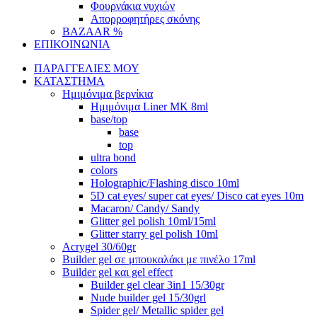
Φουρνάκια νυχιών
Απορροφητήρες σκόνης
BAZAAR %
ΕΠΙΚΟΙΝΩΝΙΑ
ΠΑΡΑΓΓΕΛΙΕΣ ΜΟΥ
ΚΑΤΑΣΤΗΜΑ
Ημιμόνιμα βερνίκια
Ημιμόνιμα Liner ΜΚ 8ml
base/top
base
top
ultra bond
colors
Holographic/Flashing disco 10ml
5D cat eyes/ super cat eyes/ Disco cat eyes 10m
Macaron/ Candy/ Sandy
Glitter gel polish 10ml/15ml
Glitter starry gel polish 10ml
Acrygel 30/60gr
Builder gel σε μπουκαλάκι με πινέλο 17ml
Builder gel και gel effect
Builder gel clear 3in1 15/30gr
Nude builder gel 15/30grl
Spider gel/ Metallic spider gel