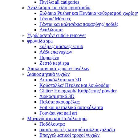
Πινέλα all catigories
Αναλώσιμα και είδη προστασίας
Ξυλάκια Pusher και Πανάκια καθαρισμού χωρίς χ
Γάντια/ Μάσκες
Γάντια και καλτσάκια παραφίνης/ ποδιές
Αναλώσιμα
Υγρά/ ασετόν/ cuticle remover
φροντίδα spa
κρέμες/ μάσκες/ scrub
Λάδι επωνυχίων
Παραφίνη
Ζεστό κερί spa
Απολυμαντικά χεριών/ πινέλων
Διακοσμητικά νυχιών
Αυτοκόλλητα και 3D
Κρύσταλλα/ Πέρλες και λουλούδια
Glitter/ Holograph/ Καθρέφτης/ powder
Διακοσμητικά 3D
Παλέτα ακουαρέλας
Foil και μεταλλικά αυτοκόλλητα
Γουνάκι για nail art
Μηχανήματα και Ποδόλουτρα
Ποδόλουτρα
αποστειρωτές και κρύσταλλοι χαλαζία
Επαγγελματικοί τροχοί νυχιών