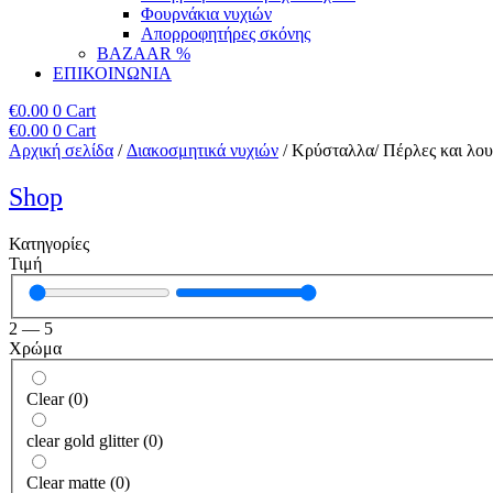
Φουρνάκια νυχιών
Απορροφητήρες σκόνης
BAZAAR %
ΕΠΙΚΟΙΝΩΝΙΑ
€
0.00
0
Cart
€
0.00
0
Cart
Αρχική σελίδα
/
Διακοσμητικά νυχιών
/ Κρύσταλλα/ Πέρλες και λο
Shop
Κατηγορίες
Τιμή
2
—
5
Χρώμα
Clear
(
0
)
clear gold glitter
(
0
)
Clear matte
(
0
)