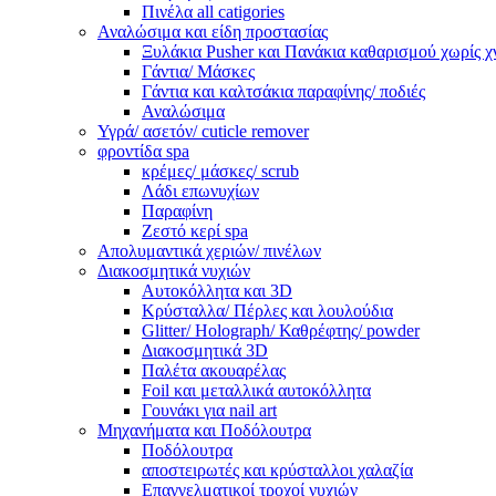
Πινέλα all catigories
Αναλώσιμα και είδη προστασίας
Ξυλάκια Pusher και Πανάκια καθαρισμού χωρίς χ
Γάντια/ Μάσκες
Γάντια και καλτσάκια παραφίνης/ ποδιές
Αναλώσιμα
Υγρά/ ασετόν/ cuticle remover
φροντίδα spa
κρέμες/ μάσκες/ scrub
Λάδι επωνυχίων
Παραφίνη
Ζεστό κερί spa
Απολυμαντικά χεριών/ πινέλων
Διακοσμητικά νυχιών
Αυτοκόλλητα και 3D
Κρύσταλλα/ Πέρλες και λουλούδια
Glitter/ Holograph/ Καθρέφτης/ powder
Διακοσμητικά 3D
Παλέτα ακουαρέλας
Foil και μεταλλικά αυτοκόλλητα
Γουνάκι για nail art
Μηχανήματα και Ποδόλουτρα
Ποδόλουτρα
αποστειρωτές και κρύσταλλοι χαλαζία
Επαγγελματικοί τροχοί νυχιών