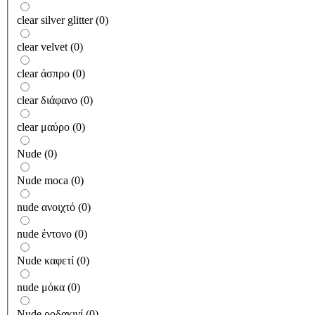
clear silver glitter
(
0
)
clear velvet
(
0
)
clear άσπρο
(
0
)
clear διάφανο
(
0
)
clear μαύρο
(
0
)
Nude
(
0
)
Nude moca
(
0
)
nude ανοιχτό
(
0
)
nude έντονο
(
0
)
Nude καφετί
(
0
)
nude μόκα
(
0
)
Nude ροδακινί
(
0
)