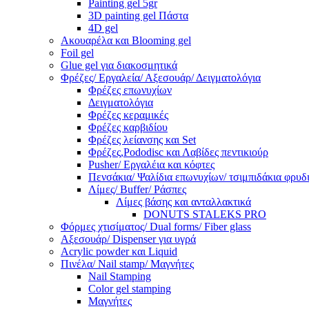
Painting gel 5gr
3D painting gel Πάστα
4D gel
Ακουαρέλα και Blooming gel
Foil gel
Glue gel για διακοσμητικά
Φρέζες/ Εργαλεία/ Αξεσουάρ/ Δειγματολόγια
Φρέζες επωνυχίων
Δειγματολόγια
Φρέζες κεραμικές
Φρέζες καρβιδίου
Φρέζες λείανσης και Set
Φρέζες,Pododisc και Λαβίδες πεντικιούρ
Pusher/ Εργαλέια και κόφτες
Πενσάκια/ Ψαλίδια επωνυχίων/ τσιμπιδάκια φρυδ
Λίμες/ Buffer/ Ράσπες
Λίμες βάσης και ανταλλακτικά
DONUTS STALEKS PRO
Φόρμες χτισίματος/ Dual forms/ Fiber glass
Αξεσουάρ/ Dispenser για υγρά
Acrylic powder και Liquid
Πινέλα/ Nail stamp/ Μαγνήτες
Nail Stamping
Color gel stamping
Μαγνήτες