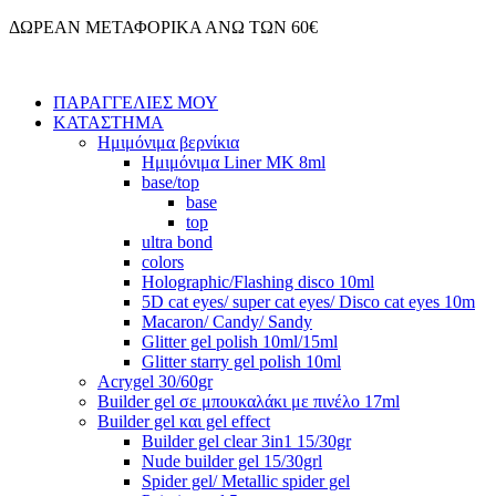
Μετάβαση
ΔΩΡΕΑΝ ΜΕΤΑΦΟΡΙΚΑ ΑΝΩ ΤΩΝ 60€
στο
περιεχόμενο
ΠΑΡΑΓΓΕΛΙΕΣ ΜΟΥ
ΚΑΤΑΣΤΗΜΑ
Ημιμόνιμα βερνίκια
Ημιμόνιμα Liner ΜΚ 8ml
base/top
base
top
ultra bond
colors
Holographic/Flashing disco 10ml
5D cat eyes/ super cat eyes/ Disco cat eyes 10m
Macaron/ Candy/ Sandy
Glitter gel polish 10ml/15ml
Glitter starry gel polish 10ml
Acrygel 30/60gr
Builder gel σε μπουκαλάκι με πινέλο 17ml
Builder gel και gel effect
Builder gel clear 3in1 15/30gr
Nude builder gel 15/30grl
Spider gel/ Metallic spider gel