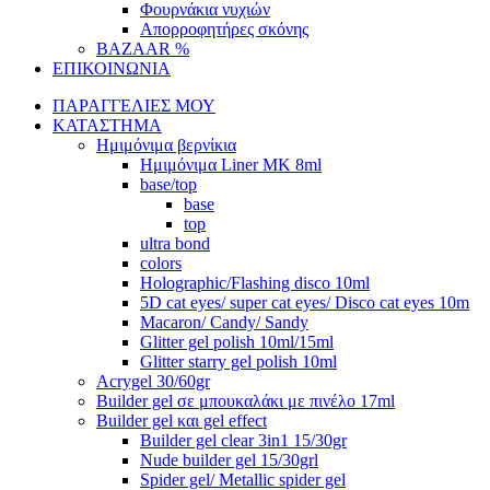
Φουρνάκια νυχιών
Απορροφητήρες σκόνης
BAZAAR %
ΕΠΙΚΟΙΝΩΝΙΑ
ΠΑΡΑΓΓΕΛΙΕΣ ΜΟΥ
ΚΑΤΑΣΤΗΜΑ
Ημιμόνιμα βερνίκια
Ημιμόνιμα Liner ΜΚ 8ml
base/top
base
top
ultra bond
colors
Holographic/Flashing disco 10ml
5D cat eyes/ super cat eyes/ Disco cat eyes 10m
Macaron/ Candy/ Sandy
Glitter gel polish 10ml/15ml
Glitter starry gel polish 10ml
Acrygel 30/60gr
Builder gel σε μπουκαλάκι με πινέλο 17ml
Builder gel και gel effect
Builder gel clear 3in1 15/30gr
Nude builder gel 15/30grl
Spider gel/ Metallic spider gel