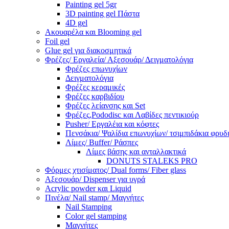
Painting gel 5gr
3D painting gel Πάστα
4D gel
Ακουαρέλα και Blooming gel
Foil gel
Glue gel για διακοσμητικά
Φρέζες/ Εργαλεία/ Αξεσουάρ/ Δειγματολόγια
Φρέζες επωνυχίων
Δειγματολόγια
Φρέζες κεραμικές
Φρέζες καρβιδίου
Φρέζες λείανσης και Set
Φρέζες,Pododisc και Λαβίδες πεντικιούρ
Pusher/ Εργαλέια και κόφτες
Πενσάκια/ Ψαλίδια επωνυχίων/ τσιμπιδάκια φρυδ
Λίμες/ Buffer/ Ράσπες
Λίμες βάσης και ανταλλακτικά
DONUTS STALEKS PRO
Φόρμες χτισίματος/ Dual forms/ Fiber glass
Αξεσουάρ/ Dispenser για υγρά
Acrylic powder και Liquid
Πινέλα/ Nail stamp/ Μαγνήτες
Nail Stamping
Color gel stamping
Μαγνήτες